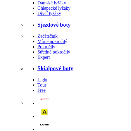
Dámské lyžáky
Chlapecké lyžáky
Dívčí lyžáky
Sjezdové boty
Začátečník
Mírně pokročilý
Pokročilý
Středně pokročilý
Expert
Skialpové boty
Light
Tour
Free