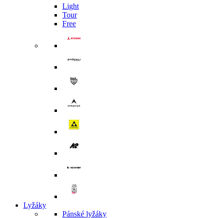
Light
Tour
Free
Lyžáky
Pánské lyžáky