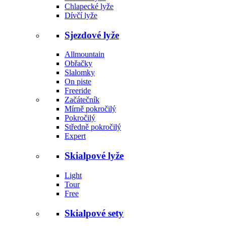
Chlapecké lyže
Dívčí lyže
Sjezdové lyže
Allmountain
Obřačky
Slalomky
On piste
Freeride
Začátečník
Mírně pokročilý
Pokročilý
Středně pokročilý
Expert
Skialpové lyže
Light
Tour
Free
Skialpové sety