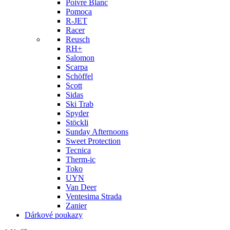
Poivre Blanc
Pomoca
R-JET
Racer
Reusch
RH+
Salomon
Scarpa
Schöffel
Scott
Sidas
Ski Trab
Spyder
Stöckli
Sunday Afternoons
Sweet Protection
Tecnica
Therm-ic
Toko
UYN
Van Deer
Ventesima Strada
Zanier
Dárkové poukazy