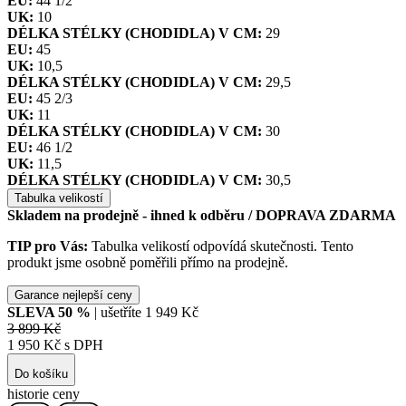
EU:
44 1/2
UK:
10
DÉLKA STÉLKY (CHODIDLA) V CM:
29
EU:
45
UK:
10,5
DÉLKA STÉLKY (CHODIDLA) V CM:
29,5
EU:
45 2/3
UK:
11
DÉLKA STÉLKY (CHODIDLA) V CM:
30
EU:
46 1/2
UK:
11,5
DÉLKA STÉLKY (CHODIDLA) V CM:
30,5
Tabulka velikostí
Skladem na prodejně - ihned k odběru
/ DOPRAVA ZDARMA
TIP pro Vás:
Tabulka velikostí odpovídá skutečnosti. Tento
produkt jsme osobně poměřili přímo na prodejně.
Garance nejlepší ceny
SLEVA
50
%
| ušetříte
1 949 Kč
3 899 Kč
1 950 Kč s DPH
Do košíku
historie ceny