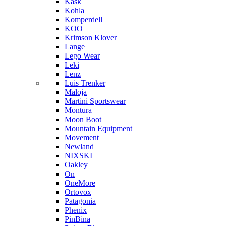
Kask
Kohla
Komperdell
KOO
Krimson Klover
Lange
Lego Wear
Leki
Lenz
Luis Trenker
Maloja
Martini Sportswear
Montura
Moon Boot
Mountain Equipment
Movement
Newland
NIXSKI
Oakley
On
OneMore
Ortovox
Patagonia
Phenix
PinBina