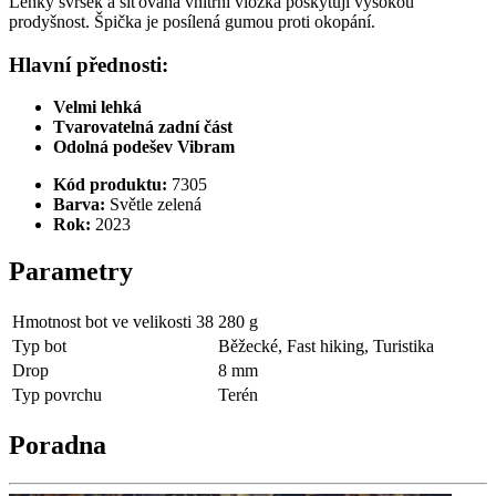
Lehký svršek a síťovaná vnitřní vložka poskytují vysokou
prodyšnost. Špička je posílená gumou proti okopání.
Hlavní přednosti:
Velmi lehká
Tvarovatelná zadní část
Odolná podešev Vibram
Kód produktu:
7305
Barva:
Světle zelená
Rok:
2023
Parametry
Hmotnost bot ve velikosti 38
280 g
Typ bot
Běžecké, Fast hiking, Turistika
Drop
8 mm
Typ povrchu
Terén
Poradna