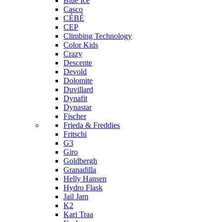
Blue Ice
Casco
CÉBÉ
CEP
Climbing Technology
Color Kids
Crazy
Descente
Devold
Dolomite
Duvillard
Dynafit
Dynastar
Fischer
Frieda & Freddies
Fritschi
G3
Giro
Goldbergh
Granadilla
Helly Hansen
Hydro Flask
Jail Jam
K2
Kari Traa