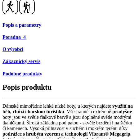
Popis a parametry
Poradna
4
O výrobci
Zákaznický servis
Podobné produkty
Popis produktu
Dámské mimořádné lehké nízké boty, u kterých najdete
využití na
běh, chůzi i horskou turistiku
. Všestranné a extrémně
prodyšné
boty jsou ve světle fialkové barvě a jsou doplněné světle modrými
tkaničkami. Široká základna pod patou - skvělé brzdění i na štěrku
či kamenech. Vysoká přilnavost v suchém i mokrém terénu díky
podrážce s hrubým vzorem a technologií Vibram® Megagrip
.