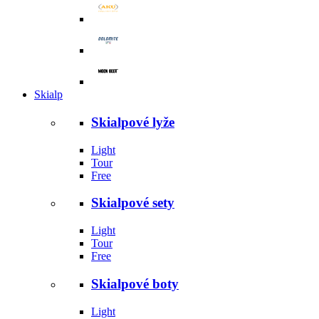
Skialp
Skialpové lyže
Light
Tour
Free
Skialpové sety
Light
Tour
Free
Skialpové boty
Light