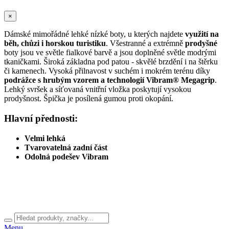
×
Dámské mimořádné lehké nízké boty, u kterých najdete
využití na
běh, chůzi i horskou turistiku
. Všestranné a extrémně
prodyšné
boty jsou ve světle fialkové barvě a jsou doplněné světle modrými
tkaničkami. Široká základna pod patou - skvělé brzdění i na štěrku
či kamenech. Vysoká přilnavost v suchém i mokrém terénu díky
podrážce s hrubým vzorem a technologií Vibram® Megagrip
.
Lehký svršek a síťovaná vnitřní vložka poskytují vysokou
prodyšnost. Špička je posílená gumou proti okopání.
Hlavní přednosti:
Velmi lehká
Tvarovatelná zadní část
Odolná podešev Vibram
Menu