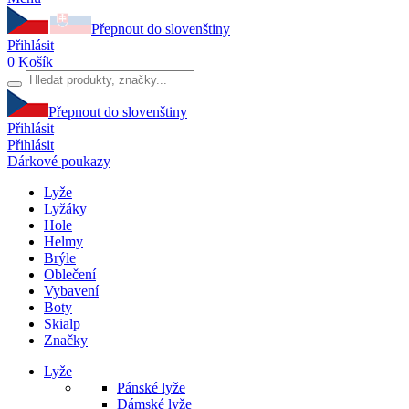
Přepnout do slovenštiny
Přihlásit
0
Košík
Přepnout do slovenštiny
Přihlásit
Přihlásit
Dárkové poukazy
Lyže
Lyžáky
Hole
Helmy
Brýle
Oblečení
Vybavení
Boty
Skialp
Značky
Lyže
Pánské lyže
Dámské lyže