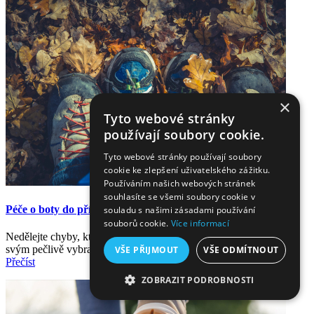
×
Tyto webové stránky
používají soubory cookie.
Tyto webové stránky používají soubory
cookie ke zlepšení uživatelského zážitku.
Používáním našich webových stránek
souhlasíte se všemi soubory cookie v
Péče o boty do přírody
souladu s našimi zásadami používání
souborů cookie.
Více informací
Nedělejte chyby, kterých se před vámi dopustili jiní. A prodlužte
svým pečlivě vybraným a příjemně rozchozeným botám život.
VŠE PŘIJMOUT
VŠE ODMÍTNOUT
Přečíst
ZOBRAZIT PODROBNOSTI
NEZBYTNĚ NUTNÉ SOUBORY