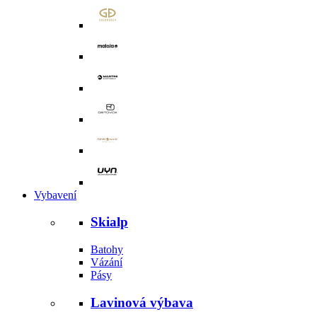
Vybavení
Skialp
Batohy
Vázání
Pásy
Lavinová výbava