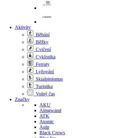
Aktivity
Běhání
Běžky
Cvičení
Cyklistika
Ferraty
Lyžování
Skialpinismus
Turistika
Volný čas
Značky
AKU
Almgwand
ATK
Atomic
Aulp
Black Crows