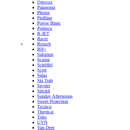
Ortovox
Patagonia
Phenix
PinBina
Poivre Blanc
Pomoca
R-JET
Racer
Reusch
RH+
Salomon
Scarpa
Schöffel
Scott
Sidas
Ski Trab
Spyder
Stöckli
Sunday Afternoons
Sweet Protection
Tecnica
Therm-ic
Toko
UYN
Van Deer