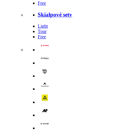
Free
Skialpové sety
Light
Tour
Free