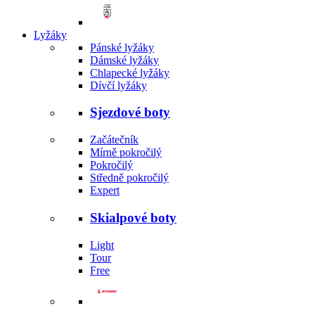
Lyžáky
Pánské lyžáky
Dámské lyžáky
Chlapecké lyžáky
Dívčí lyžáky
Sjezdové boty
Začátečník
Mírně pokročilý
Pokročilý
Středně pokročilý
Expert
Skialpové boty
Light
Tour
Free