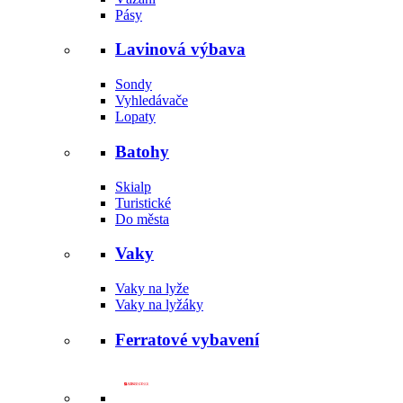
Pásy
Lavinová výbava
Sondy
Vyhledávače
Lopaty
Batohy
Skialp
Turistické
Do města
Vaky
Vaky na lyže
Vaky na lyžáky
Ferratové vybavení