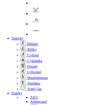
Aktivity
Běhání
Běžky
Cvičení
Cyklistika
Ferraty
Lyžování
Skialpinismus
Turistika
Volný čas
Značky
AKU
Almgwand