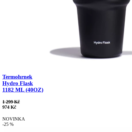
Termohrnek
Hydro Flask
1182 ML (40OZ)
1 299 Kč
974 Kč
NOVINKA
-25 %