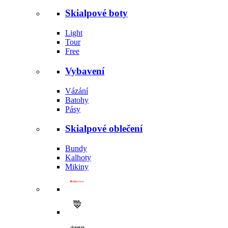
Skialpové boty
Light
Tour
Free
Vybavení
Vázání
Batohy
Pásy
Skialpové oblečení
Bundy
Kalhoty
Mikiny