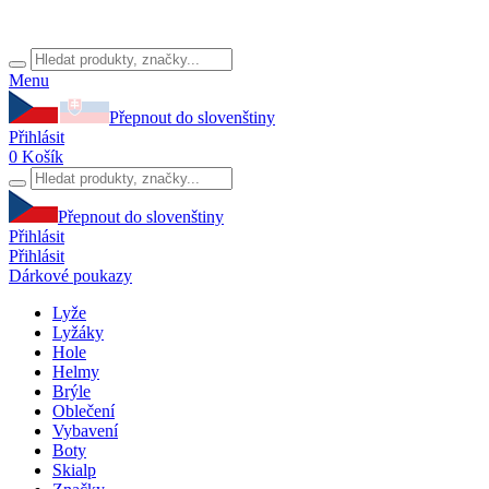
Menu
Přepnout do slovenštiny
Přihlásit
0
Košík
Přepnout do slovenštiny
Přihlásit
Přihlásit
Dárkové poukazy
Lyže
Lyžáky
Hole
Helmy
Brýle
Oblečení
Vybavení
Boty
Skialp