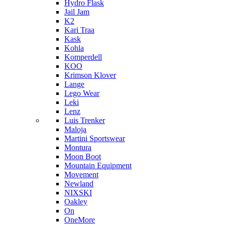
Hydro Flask
Jail Jam
K2
Kari Traa
Kask
Kohla
Komperdell
KOO
Krimson Klover
Lange
Lego Wear
Leki
Lenz
Luis Trenker
Maloja
Martini Sportswear
Montura
Moon Boot
Mountain Equipment
Movement
Newland
NIXSKI
Oakley
On
OneMore