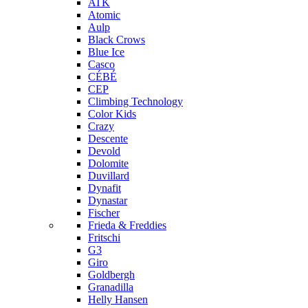
ATK
Atomic
Aulp
Black Crows
Blue Ice
Casco
CÉBÉ
CEP
Climbing Technology
Color Kids
Crazy
Descente
Devold
Dolomite
Duvillard
Dynafit
Dynastar
Fischer
Frieda & Freddies
Fritschi
G3
Giro
Goldbergh
Granadilla
Helly Hansen