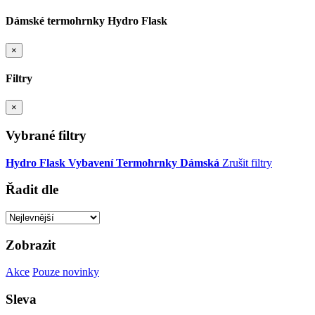
Dámské termohrnky Hydro Flask
×
Filtry
×
Vybrané filtry
Hydro Flask
Vybavení
Termohrnky
Dámská
Zrušit filtry
Řadit dle
Zobrazit
Akce
Pouze novinky
Sleva