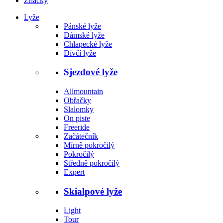
Značky
Lyže
Pánské lyže
Dámské lyže
Chlapecké lyže
Dívčí lyže
Sjezdové lyže
Allmountain
Obřačky
Slalomky
On piste
Freeride
Začátečník
Mírně pokročilý
Pokročilý
Středně pokročilý
Expert
Skialpové lyže
Light
Tour