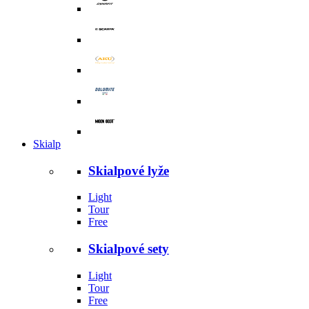
Skialp
Skialpové lyže
Light
Tour
Free
Skialpové sety
Light
Tour
Free