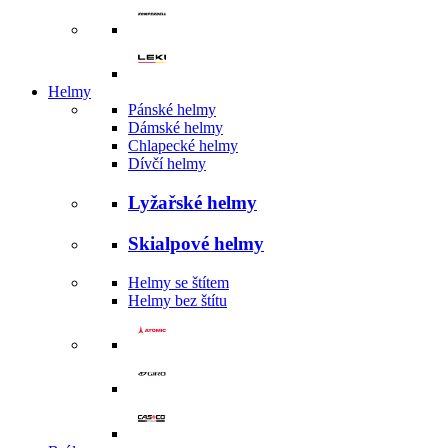
Helmy
Pánské helmy
Dámské helmy
Chlapecké helmy
Dívčí helmy
Lyžařské helmy
Skialpové helmy
Helmy se štítem
Helmy bez štítu