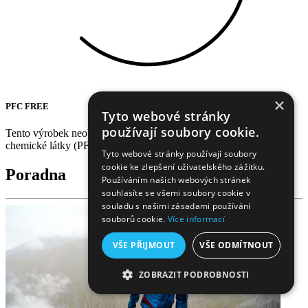
×
PFC FREE
Tyto webové stránky
používají soubory cookie.
Tento výrobek neobsahuje žádné per, nebo polyfluorované
chemické látky (PFC) škodlivé pro životní prostředí.
Tyto webové stránky používají soubory
cookie ke zlepšení uživatelského zážitku.
Poradna
Používáním našich webových stránek
souhlasíte se všemi soubory cookie v
souladu s našimi zásadami používání
souborů cookie.
Více informací
VŠE PŘIJMOUT
VŠE ODMÍTNOUT
ZOBRAZIT PODROBNOSTI
NEZBYTNĚ NUTNÉ SOUBORY