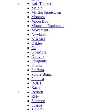
Luis Trenker
Maloja
Martini Sportswear
Montura
Moon Boot
Mountain Equipment
Movement
Newland
NIXSKI
Oakley
On
OneMore
Ortovox
Patagonia
Phenix
PinBina
Poivre Blanc
Pomoca
R-JET
Racer
Reusch
RH+
Salomon
Scarpa
Schöffel