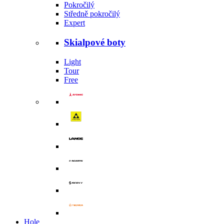
Pokročilý
Středně pokročilý
Expert
Skialpové boty
Light
Tour
Free
Hole