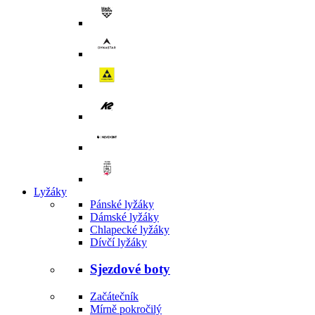
Lyžáky
Pánské lyžáky
Dámské lyžáky
Chlapecké lyžáky
Dívčí lyžáky
Sjezdové boty
Začátečník
Mírně pokročilý