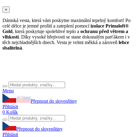
×
Dámská vesta, která vám poskytne maximální tepelný komfort! Po
celé délce je jemné prošití a zateplení pomocí
izolace Primaloft®
Gold
, která poskytuje spolehlivé teplo a
ochranu před větrem a
vlhkostí
. Díky vysoké hřejivosti se stane dokonalým parťákem i v
těch nejchladnějších dnech. Vesta je velmi měkká a zároveň
lehce
sbalitelná
.
Menu
Přepnout do slovenštiny
Přihlásit
0
Košík
Přepnout do slovenštiny
Přihlásit