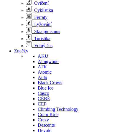
Cvičení
Cyklistika
Ferraty
Lyžování
Skialpinismus
Turistika
Volný čas
Značky
AKU
Almgwand
ATK
Atomic
Aulp
Black Crows
Blue Ice
Casco
CÉBÉ
CEP
Climbing Technology
Color Kids
Crazy
Descente
Devold