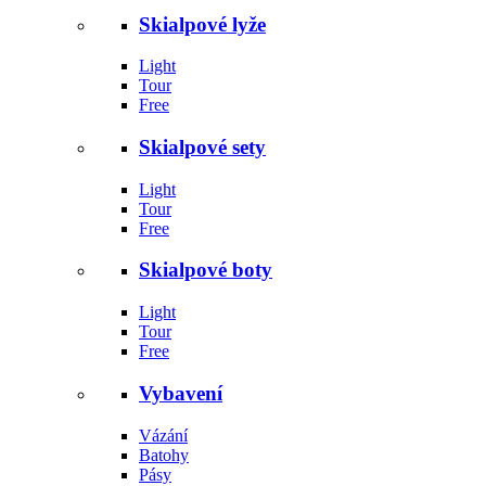
Skialpové lyže
Light
Tour
Free
Skialpové sety
Light
Tour
Free
Skialpové boty
Light
Tour
Free
Vybavení
Vázání
Batohy
Pásy