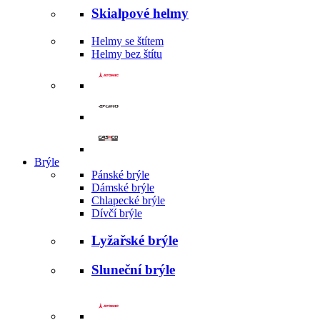
Skialpové helmy
Helmy se štítem
Helmy bez štítu
Brýle
Pánské brýle
Dámské brýle
Chlapecké brýle
Dívčí brýle
Lyžařské brýle
Sluneční brýle