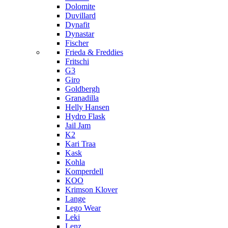
Dolomite
Duvillard
Dynafit
Dynastar
Fischer
Frieda & Freddies
Fritschi
G3
Giro
Goldbergh
Granadilla
Helly Hansen
Hydro Flask
Jail Jam
K2
Kari Traa
Kask
Kohla
Komperdell
KOO
Krimson Klover
Lange
Lego Wear
Leki
Lenz