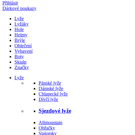
Přihlásit
Dárkové poukazy
Lyže
Lyžáky
Hole
Helmy
Brýle
Oblečení
Vybavení
Boty
Skialp
Značky
Lyže
Pánské lyže
Dámské lyže
Chlapecké lyže
Dívčí lyže
Sjezdové lyže
Allmountain
Obřačky
Slalomky