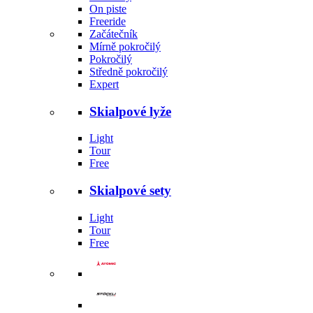
On piste
Freeride
Začátečník
Mírně pokročilý
Pokročilý
Středně pokročilý
Expert
Skialpové lyže
Light
Tour
Free
Skialpové sety
Light
Tour
Free