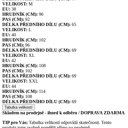
VELIKOST:
M
EU:
38
HRUDNÍK (CM):
96
PAS (CM):
92
DÉLKA PŘEDNÍHO DÍLU (CM):
65
VELIKOST:
L
EU:
40
HRUDNÍK (CM):
102
PAS (CM):
96
DÉLKA PŘEDNÍHO DÍLU (CM):
69
VELIKOST:
XL
EU:
42
HRUDNÍK (CM):
108
PAS (CM):
102
DÉLKA PŘEDNÍHO DÍLU (CM):
69
VELIKOST:
XXL
EU:
44
HRUDNÍK (CM):
114
PAS (CM):
108
DÉLKA PŘEDNÍHO DÍLU (CM):
69
Tabulka velikostí
Skladem na prodejně - ihned k odběru
/ DOPRAVA ZDARMA
TIP pro Vás:
Tabulka velikostí odpovídá skutečnosti. Tento
produkt jsme osobně poměřili přímo na prodejně.