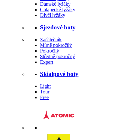
Dámské lyžáky
Chlapecké lyžáky
Dívčí lyžáky
Sjezdové boty
Začátečník
Mírně pokročilý
Pokročilý
Středně pokročilý
Expert
Skialpové boty
Light
Tour
Free