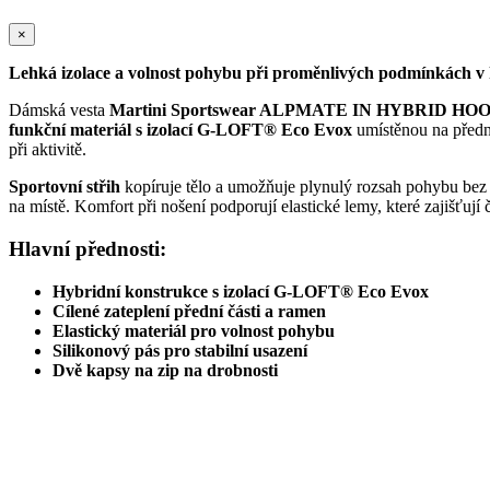
×
Lehká izolace a volnost pohybu při proměnlivých podmínkách v
Dámská vesta
Martini Sportswear ALPMATE IN HYBRID H
funkční materiál s izolací G-LOFT® Eco Evox
umístěnou na přední
při aktivitě.
Sportovní střih
kopíruje tělo a umožňuje plynulý rozsah pohybu bez
na místě. Komfort při nošení podporují elastické lemy, které zajišťuj
Hlavní přednosti:
Hybridní konstrukce s izolací G-LOFT® Eco Evox
Cílené zateplení přední části a ramen
Elastický materiál pro volnost pohybu
Silikonový pás pro stabilní usazení
Dvě kapsy na zip na drobnosti