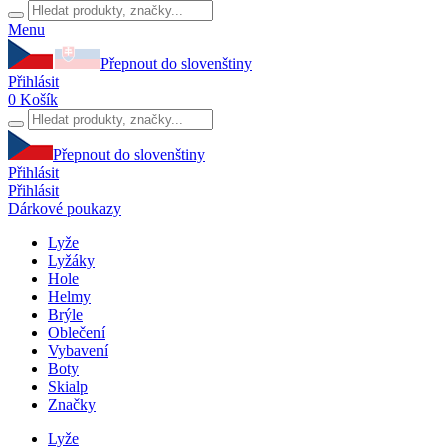
Menu
Přepnout do slovenštiny
Přihlásit
0
Košík
Přepnout do slovenštiny
Přihlásit
Přihlásit
Dárkové poukazy
Lyže
Lyžáky
Hole
Helmy
Brýle
Oblečení
Vybavení
Boty
Skialp
Značky
Lyže