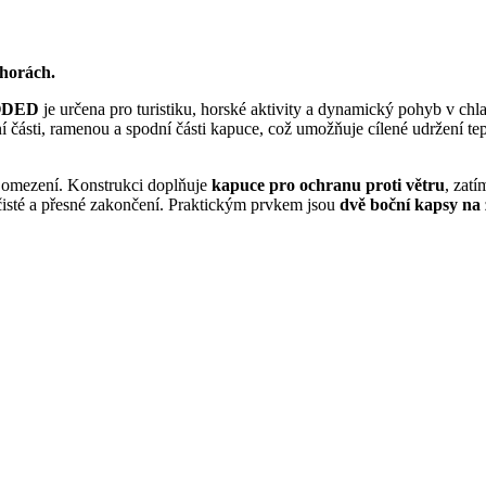
 horách.
OODED
je určena pro turistiku, horské aktivity a dynamický pohyb v chl
 části, ramenou a spodní části kapuce, což umožňuje cílené udržení te
 omezení. Konstrukci doplňuje
kapuce pro ochranu proti větru
, zat
í čisté a přesné zakončení. Praktickým prvkem jsou
dvě boční kapsy na 