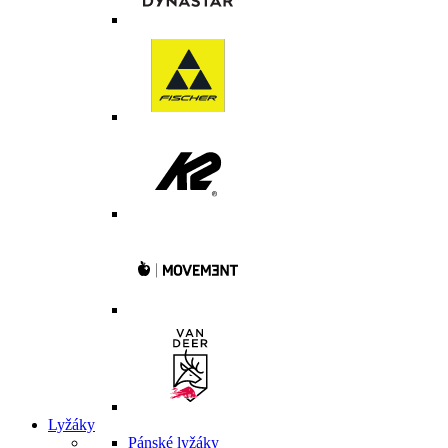
Lyžáky
Pánské lyžáky