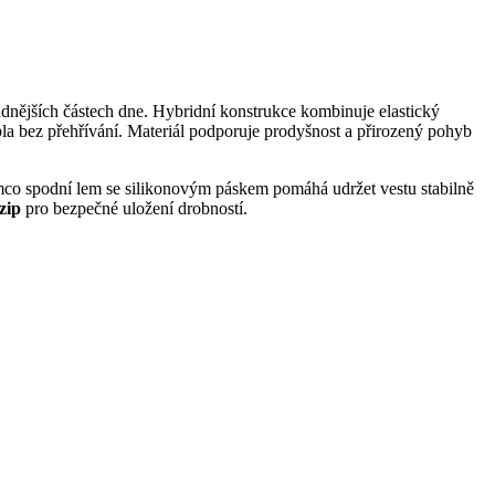
adnějších částech dne. Hybridní konstrukce kombinuje elastický
pla bez přehřívání. Materiál podporuje prodyšnost a přirozený pohyb
ímco spodní lem se silikonovým páskem pomáhá udržet vestu stabilně
zip
pro bezpečné uložení drobností.