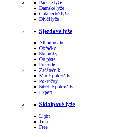
Pánské lyže
Dámské lyže
Chlapecké lyže
Dívčí lyže
Sjezdové lyže
Allmountain
Obřačky
Slalomky
On piste
Freeride
Začátečník
Mírně pokročilý
Pokročilý
Středně pokročilý
Expert
Skialpové lyže
Light
Tour
Free