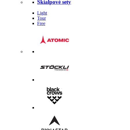
Skialpové sety
Light
Tour
Free