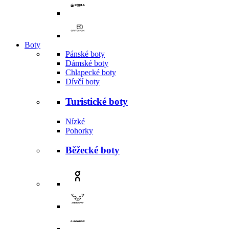
Boty
Pánské boty
Dámské boty
Chlapecké boty
Dívčí boty
Turistické boty
Nízké
Pohorky
Běžecké boty