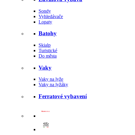
Sondy
Vyhledávače
Lopaty
Batohy
Skialp
Turistické
Do města
Vaky
Vaky na lyže
Vaky na lyžáky
Ferratové vybavení