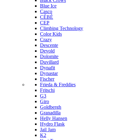
Black Crows
Blue Ice
Casco
CÉBÉ
CEP
Climbing Technology
Color Kids
Crazy
Descente
Devold
Dolomite
Duvillard
Dynafit
Dynastar
Fischer
Frieda & Freddies
Fritschi
G3
Giro
Goldbergh
Granadilla
Helly Hansen
Hydro Flask
Jail Jam
K2