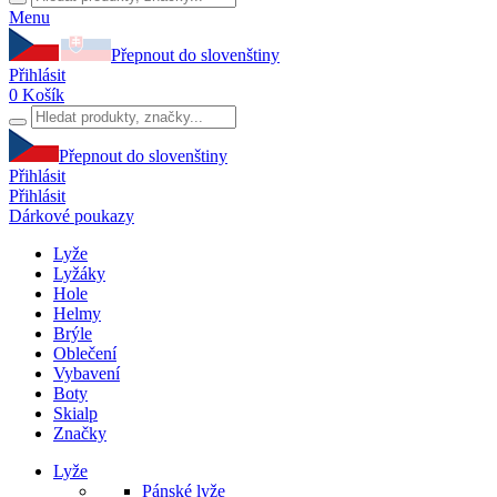
Menu
Přepnout do slovenštiny
Přihlásit
0
Košík
Přepnout do slovenštiny
Přihlásit
Přihlásit
Dárkové poukazy
Lyže
Lyžáky
Hole
Helmy
Brýle
Oblečení
Vybavení
Boty
Skialp
Značky
Lyže
Pánské lyže