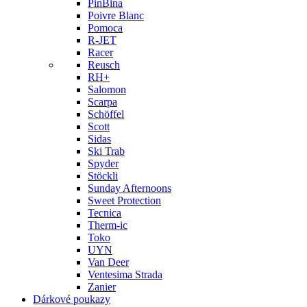
PinBina
Poivre Blanc
Pomoca
R-JET
Racer
Reusch
RH+
Salomon
Scarpa
Schöffel
Scott
Sidas
Ski Trab
Spyder
Stöckli
Sunday Afternoons
Sweet Protection
Tecnica
Therm-ic
Toko
UYN
Van Deer
Ventesima Strada
Zanier
Dárkové poukazy