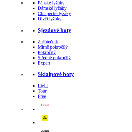
Pánské lyžáky
Dámské lyžáky
Chlapecké lyžáky
Dívčí lyžáky
Sjezdové boty
Začátečník
Mírně pokročilý
Pokročilý
Středně pokročilý
Expert
Skialpové boty
Light
Tour
Free