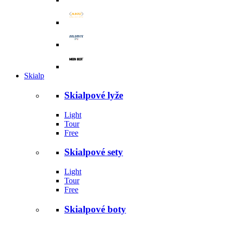
Skialp
Skialpové lyže
Light
Tour
Free
Skialpové sety
Light
Tour
Free
Skialpové boty