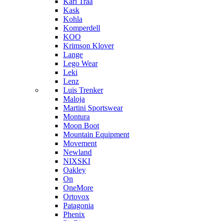
Kari Traa
Kask
Kohla
Komperdell
KOO
Krimson Klover
Lange
Lego Wear
Leki
Lenz
Luis Trenker
Maloja
Martini Sportswear
Montura
Moon Boot
Mountain Equipment
Movement
Newland
NIXSKI
Oakley
On
OneMore
Ortovox
Patagonia
Phenix