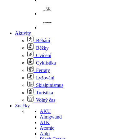
Aktivity
Běhání
Běžky
Cvičení
Cyklistika
Ferraty
Lyžování
Skialpinismus
Turistika
Volný čas
Značky
AKU
Almgwand
ATK
Atomic
Aulp