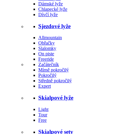
Dámské lyže
Chlapecké lyže
Dívčí lyže
Sjezdové lyže
Allmountain
Obřačky
Slalomky
On piste
Freeride
Začátečník
Mírně pokročilý
Pokročilý
Středně pokročilý
Expert
Skialpové lyže
Light
Tour
Free
Skialpové sety