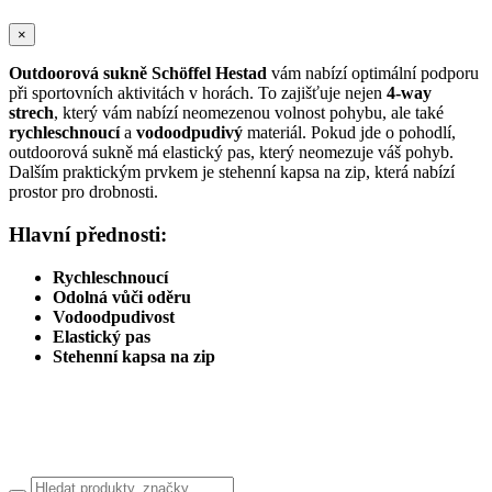
×
Outdoorová sukně Schöffel Hestad
vám nabízí optimální podporu
při sportovních aktivitách v horách. To zajišťuje nejen
4-way
strech
, který vám nabízí neomezenou volnost pohybu, ale také
rychleschnoucí
a
vodoodpudivý
materiál. Pokud jde o pohodlí,
outdoorová sukně má elastický pas, který neomezuje váš pohyb.
Dalším praktickým prvkem je stehenní kapsa na zip, která nabízí
prostor pro drobnosti.
Hlavní přednosti:
Rychleschnoucí
Odolná vůči oděru
Vodoodpudivost
Elastický pas
Stehenní kapsa na zip