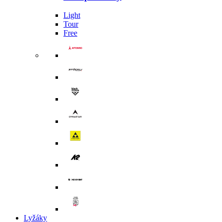
Light
Tour
Free
Lyžáky