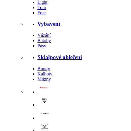
Light
Tour
Free
Vybavení
Vázání
Batohy
Pásy
Skialpové oblečení
Bundy
Kalhoty
Mikiny