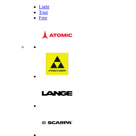
Light
Tour
Free