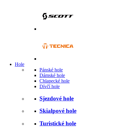
Hole
Pánské hole
Dámské hole
Chlapecké hole
Dívčí hole
Sjezdové hole
Skialpové hole
Turistické hole