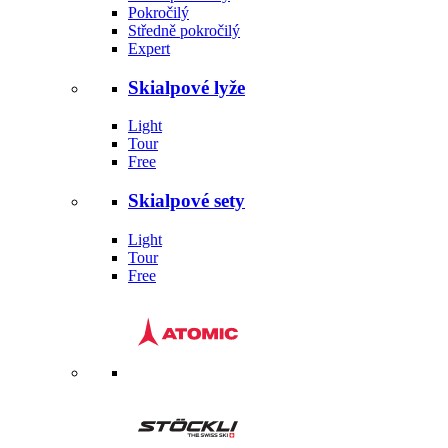
Pokročilý
Středně pokročilý
Expert
Skialpové lyže
Light
Tour
Free
Skialpové sety
Light
Tour
Free