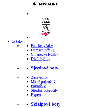
Lyžáky
Pánské lyžáky
Dámské lyžáky
Chlapecké lyžáky
Dívčí lyžáky
Sjezdové boty
Začátečník
Mírně pokročilý
Pokročilý
Středně pokročilý
Expert
Skialpové boty