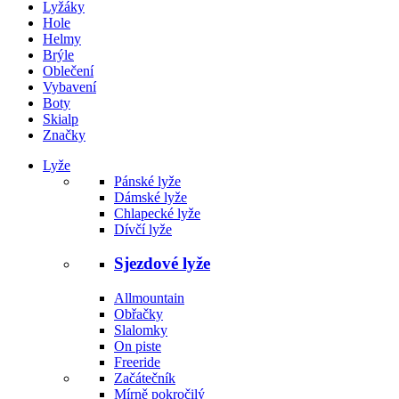
Lyžáky
Hole
Helmy
Brýle
Oblečení
Vybavení
Boty
Skialp
Značky
Lyže
Pánské lyže
Dámské lyže
Chlapecké lyže
Dívčí lyže
Sjezdové lyže
Allmountain
Obřačky
Slalomky
On piste
Freeride
Začátečník
Mírně pokročilý