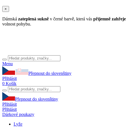
×
Dámská
zateplená sukně
v černé
barvě, která vás
příjemně zahřeje
volnost pohybu.
Menu
Přepnout do slovenštiny
Přihlásit
0
Košík
Přepnout do slovenštiny
Přihlásit
Přihlásit
Dárkové poukazy
Lyže