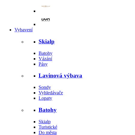
Vybavení
Skialp
Batohy
Vázání
Pásy
Lavinová výbava
Sondy
Vyhledávače
Lopaty
Batohy
Skialp
Turistické
Do města