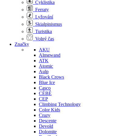
Cyklistika
Ferraty
Lyžování
Skialpinismus
Turistika
Volný čas
Značky
AKU
Almgwand
ATK
Atomic
Aulp
Black Crows
Blue Ice
Casco
CÉBÉ
CEP
Climbing Technology
Color Kids
Crazy
Descente
Devold
Dolomite