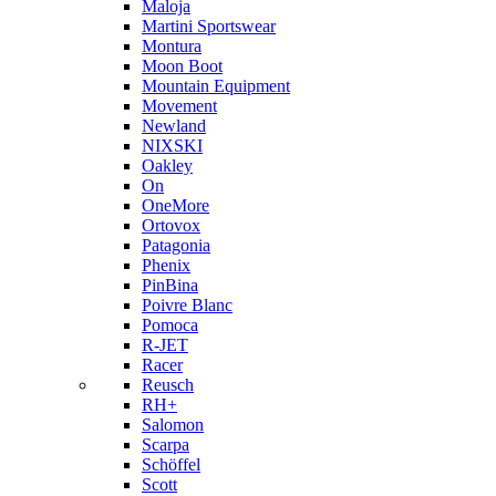
Maloja
Martini Sportswear
Montura
Moon Boot
Mountain Equipment
Movement
Newland
NIXSKI
Oakley
On
OneMore
Ortovox
Patagonia
Phenix
PinBina
Poivre Blanc
Pomoca
R-JET
Racer
Reusch
RH+
Salomon
Scarpa
Schöffel
Scott