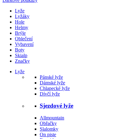
Dárkové poukazy
Lyže
Lyžáky
Hole
Helmy
Brýle
Oblečení
Vybavení
Boty
Skialp
Značky
Lyže
Pánské lyže
Dámské lyže
Chlapecké lyže
Dívčí lyže
Sjezdové lyže
Allmountain
Obřačky
Slalomky
On piste