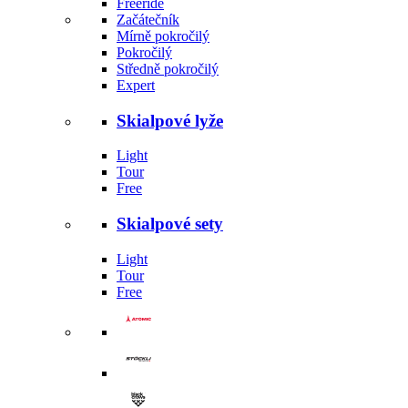
Freeride
Začátečník
Mírně pokročilý
Pokročilý
Středně pokročilý
Expert
Skialpové lyže
Light
Tour
Free
Skialpové sety
Light
Tour
Free