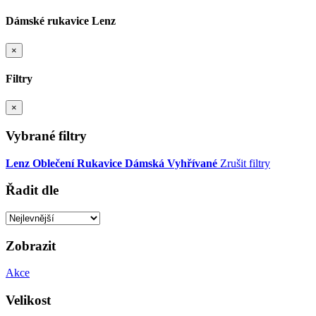
Dámské rukavice Lenz
×
Filtry
×
Vybrané filtry
Lenz
Oblečení
Rukavice
Dámská
Vyhřívané
Zrušit filtry
Řadit dle
Zobrazit
Akce
Velikost