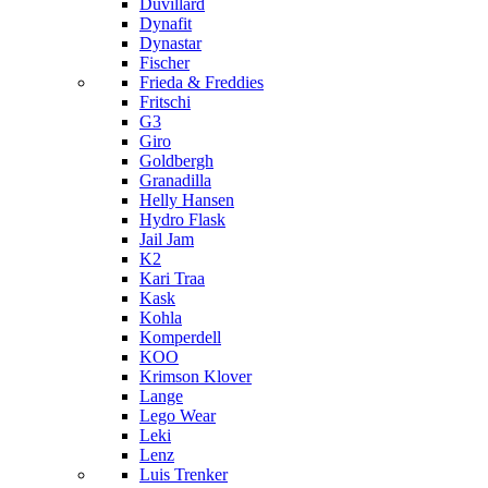
Duvillard
Dynafit
Dynastar
Fischer
Frieda & Freddies
Fritschi
G3
Giro
Goldbergh
Granadilla
Helly Hansen
Hydro Flask
Jail Jam
K2
Kari Traa
Kask
Kohla
Komperdell
KOO
Krimson Klover
Lange
Lego Wear
Leki
Lenz
Luis Trenker