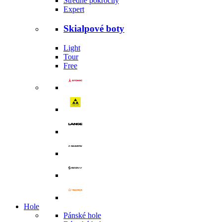
Středně pokročilý
Expert
Skialpové boty
Light
Tour
Free
Hole
Pánské hole