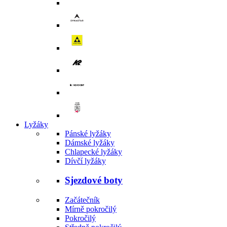
Lyžáky
Pánské lyžáky
Dámské lyžáky
Chlapecké lyžáky
Dívčí lyžáky
Sjezdové boty
Začátečník
Mírně pokročilý
Pokročilý