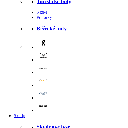
Turistické boty
Nízké
Pohorky
Běžecké boty
Skialp
Skialpové lyže