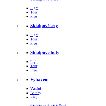
Light
Tour
Free
Skialpové sety
Light
Tour
Free
Skialpové boty
Light
Tour
Free
Vybavení
Vázání
Batohy
Pásy