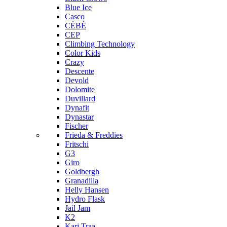
Blue Ice
Casco
CÉBÉ
CEP
Climbing Technology
Color Kids
Crazy
Descente
Devold
Dolomite
Duvillard
Dynafit
Dynastar
Fischer
Frieda & Freddies
Fritschi
G3
Giro
Goldbergh
Granadilla
Helly Hansen
Hydro Flask
Jail Jam
K2
Kari Traa