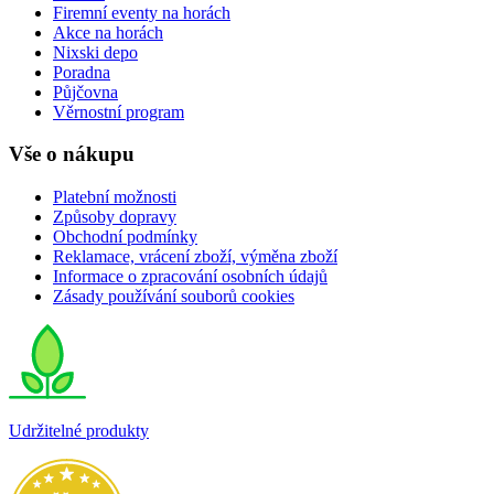
Firemní eventy na horách
Akce na horách
Nixski depo
Poradna
Půjčovna
Věrnostní program
Vše o nákupu
Platební možnosti
Způsoby dopravy
Obchodní podmínky
Reklamace, vrácení zboží, výměna zboží
Informace o zpracování osobních údajů
Zásady používání souborů cookies
Udržitelné produkty