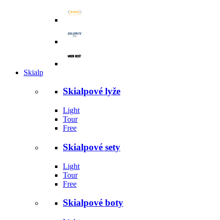
Skialp
Skialpové lyže
Light
Tour
Free
Skialpové sety
Light
Tour
Free
Skialpové boty