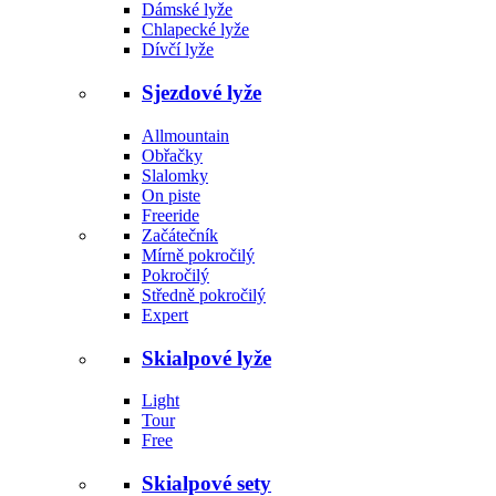
Dámské lyže
Chlapecké lyže
Dívčí lyže
Sjezdové lyže
Allmountain
Obřačky
Slalomky
On piste
Freeride
Začátečník
Mírně pokročilý
Pokročilý
Středně pokročilý
Expert
Skialpové lyže
Light
Tour
Free
Skialpové sety