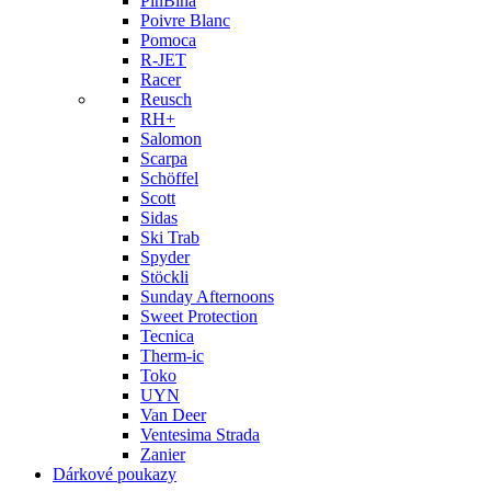
PinBina
Poivre Blanc
Pomoca
R-JET
Racer
Reusch
RH+
Salomon
Scarpa
Schöffel
Scott
Sidas
Ski Trab
Spyder
Stöckli
Sunday Afternoons
Sweet Protection
Tecnica
Therm-ic
Toko
UYN
Van Deer
Ventesima Strada
Zanier
Dárkové poukazy