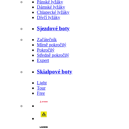
Pánské lyžáky
Dámské lyžáky
Chlapecké lyžáky
Dívčí lyžáky
Sjezdové boty
Začátečník
Mírně pokročilý
Pokročilý
Středně pokročilý
Expert
Skialpové boty
Light
Tour
Free