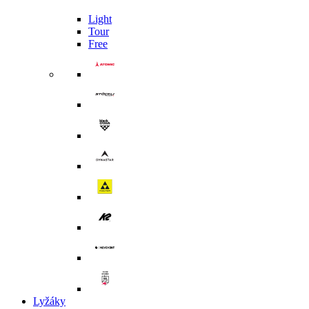
Light
Tour
Free
Lyžáky