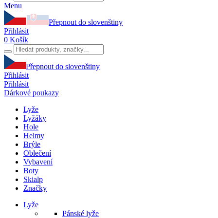
Menu
Přepnout do slovenštiny
Přihlásit
0
Košík
Přepnout do slovenštiny
Přihlásit
Přihlásit
Dárkové poukazy
Lyže
Lyžáky
Hole
Helmy
Brýle
Oblečení
Vybavení
Boty
Skialp
Značky
Lyže
Pánské lyže