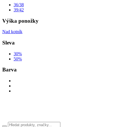
36/38
39/42
Výška ponožky
Nad kotník
Sleva
30%
50%
Barva