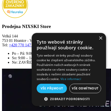
Prodejna NIXSKI Store
Velká 144
×
753 01 Hranice - Velká
Tyto webové stránky
Tel:
+420 770 147 322
používají soubory cookie.
Po – Pá: 9:00 – 18:00
Tyto webové stránky používají soubory
So: 9:00 – 14:00
cookie ke zlepšení uživatelského zážitku.
Ne: ZAVŘENO
Používáním našich webových stránek
souhlasíte se všemi soubory cookie v
souladu s našimi zásadami používání
souborů cookie.
Více informací
VŠE PŘIJMOUT
VŠE ODMÍTNOUT
ZOBRAZIT PODROBNOSTI
NEZBYTNĚ NUTNÉ SOUBORY