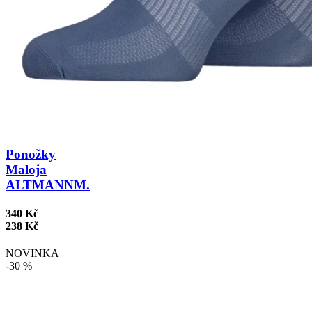
Ponožky
Maloja
ALTMANNM.
340 Kč
238 Kč
NOVINKA
-30 %