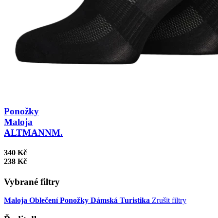
Ponožky
Maloja
ALTMANNM.
340 Kč
238 Kč
Vybrané filtry
Maloja
Oblečení
Ponožky
Dámská
Turistika
Zrušit filtry