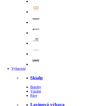
Vybavení
Skialp
Batohy
Vázání
Pásy
Lavinová výbava