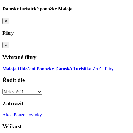
Dámské turistické ponožky Maloja
×
Filtry
×
Vybrané filtry
Maloja
Oblečení
Ponožky
Dámská
Turistika
Zrušit filtry
Řadit dle
Zobrazit
Akce
Pouze novinky
Velikost