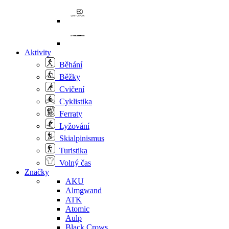
Aktivity
Běhání
Běžky
Cvičení
Cyklistika
Ferraty
Lyžování
Skialpinismus
Turistika
Volný čas
Značky
AKU
Almgwand
ATK
Atomic
Aulp
Black Crows