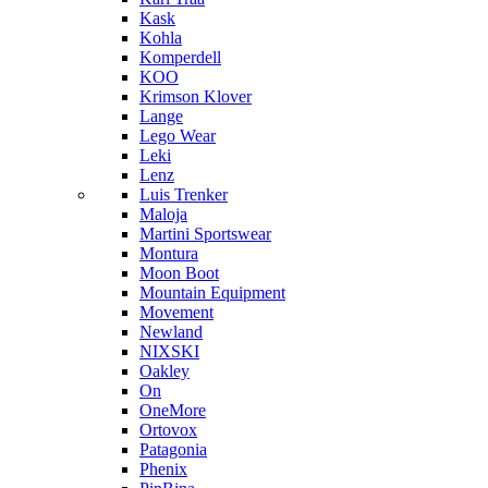
Kask
Kohla
Komperdell
KOO
Krimson Klover
Lange
Lego Wear
Leki
Lenz
Luis Trenker
Maloja
Martini Sportswear
Montura
Moon Boot
Mountain Equipment
Movement
Newland
NIXSKI
Oakley
On
OneMore
Ortovox
Patagonia
Phenix