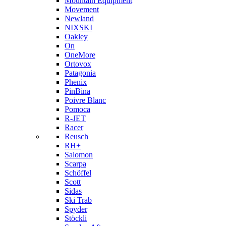
Mountain Equipment
Movement
Newland
NIXSKI
Oakley
On
OneMore
Ortovox
Patagonia
Phenix
PinBina
Poivre Blanc
Pomoca
R-JET
Racer
Reusch
RH+
Salomon
Scarpa
Schöffel
Scott
Sidas
Ski Trab
Spyder
Stöckli