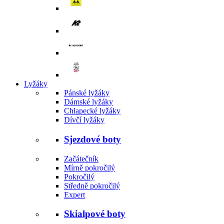
Lyžáky
Pánské lyžáky
Dámské lyžáky
Chlapecké lyžáky
Dívčí lyžáky
Sjezdové boty
Začátečník
Mírně pokročilý
Pokročilý
Středně pokročilý
Expert
Skialpové boty