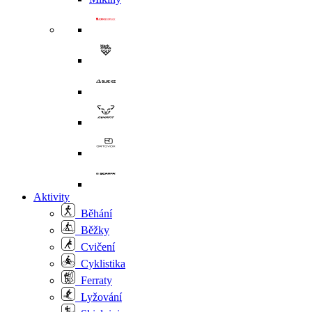
Aktivity
Běhání
Běžky
Cvičení
Cyklistika
Ferraty
Lyžování