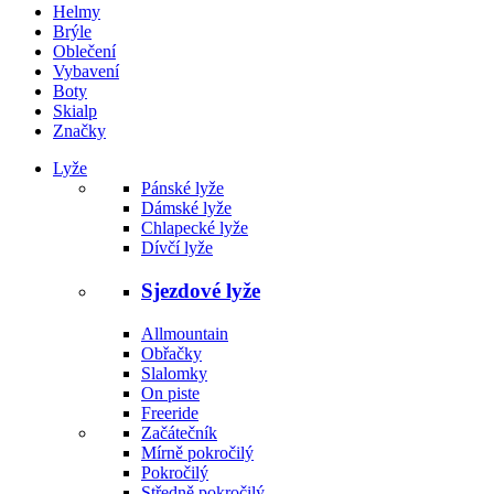
Helmy
Brýle
Oblečení
Vybavení
Boty
Skialp
Značky
Lyže
Pánské lyže
Dámské lyže
Chlapecké lyže
Dívčí lyže
Sjezdové lyže
Allmountain
Obřačky
Slalomky
On piste
Freeride
Začátečník
Mírně pokročilý
Pokročilý
Středně pokročilý