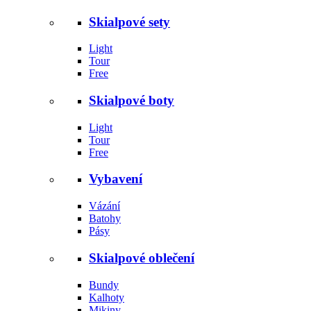
Skialpové sety
Light
Tour
Free
Skialpové boty
Light
Tour
Free
Vybavení
Vázání
Batohy
Pásy
Skialpové oblečení
Bundy
Kalhoty
Mikiny