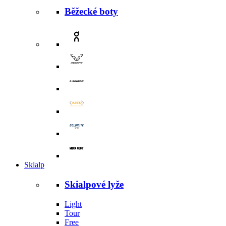
Běžecké boty
Skialp
Skialpové lyže
Light
Tour
Free