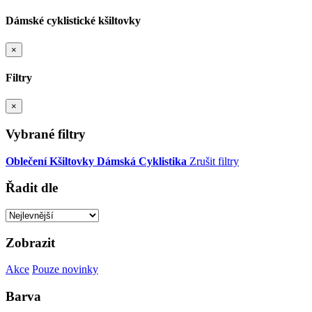
Dámské cyklistické kšiltovky
×
Filtry
×
Vybrané filtry
Oblečení
Kšiltovky
Dámská
Cyklistika
Zrušit filtry
Řadit dle
Zobrazit
Akce
Pouze novinky
Barva