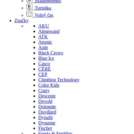
Skialpinismus
Turistika
Volný čas
Značky
AKU
Almgwand
ATK
Atomic
Aulp
Black Crows
Blue Ice
Casco
CÉBÉ
CEP
Climbing Technology
Color Kids
Crazy
Descente
Devold
Dolomite
Duvillard
Dynafit
Dynastar
Fischer
Frieda & Freddies