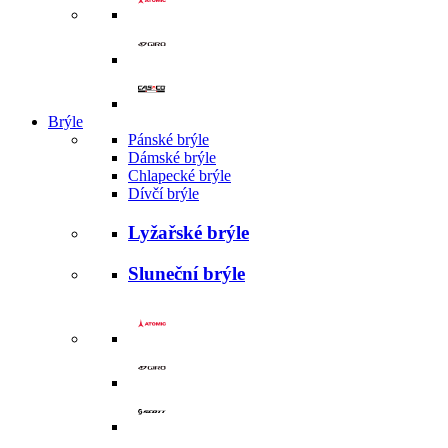
Brýle
Pánské brýle
Dámské brýle
Chlapecké brýle
Dívčí brýle
Lyžařské brýle
Sluneční brýle