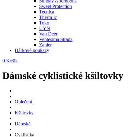
Sunday Afternoons
Sweet Protection
Tecnica
Therm-ic
Toko
UYN
Van Deer
Ventesima Strada
Zanier
Dárkové poukazy
0
Košík
Dámské cyklistické kšiltovky
Oblečení
Kšiltovky
Dámská
Cyklistika