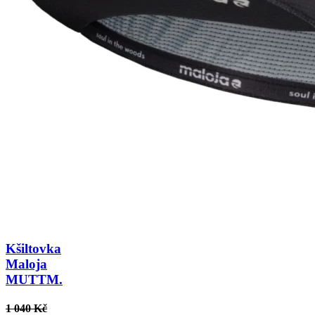
Kšiltovka
Maloja
MUTTM.
1 040 Kč