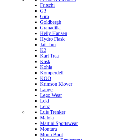
Fritschi
G3
Giro
Goldbergh
Granadilla
Helly Hansen
Hydro Flask
Jail Jam
K2
Kari Traa
Kask
Kohla
Komperdell
KOO
Krimson Klover
Lange
Lego Wear
Leki
Lenz
Luis Trenker
Maloja
Martini Sportswear
Montura
Moon Boot