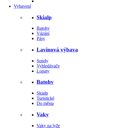
Vybavení
Skialp
Batohy
Vázání
Pásy
Lavinová výbava
Sondy
Vyhledávače
Lopaty
Batohy
Skialp
Turistické
Do města
Vaky
Vaky na lyže