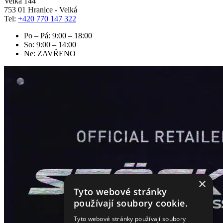
Velká 144
753 01 Hranice - Velká
Tel:
+420 770 147 322
Po – Pá: 9:00 – 18:00
So: 9:00 – 14:00
Ne: ZAVŘENO
×
Tyto webové stránky
používají soubory cookie.
Tyto webové stránky používají soubory