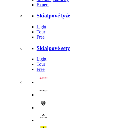
Expert
Skialpové lyže
Light
Tour
Free
Skialpové sety
Light
Tour
Free