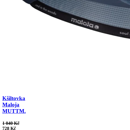
Kšiltovka
Maloja
MUTTM.
1 040 Kč
728 Kč