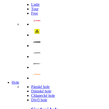
Light
Tour
Free
Hole
Pánské hole
Dámské hole
Chlapecké hole
Dívčí hole