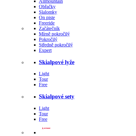
Allmountain
Obřačky
Slalomky
On piste
Freeride
Začátečník
Mírně pokročilý
Pokročilý
Středně pokročilý
Expert
Skialpové lyže
Light
Tour
Free
Skialpové sety
Light
Tour
Free