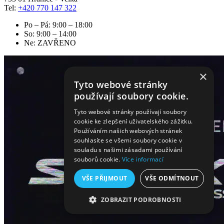
Tel:
+420 770 147 322
Po – Pá: 9:00 – 18:00
So: 9:00 – 14:00
Ne: ZAVŘENO
×
Tyto webové stránky
používají soubory cookie.
Tyto webové stránky používají soubory
cookie ke zlepšení uživatelského zážitku.
Používáním našich webových stránek
souhlasíte se všemi soubory cookie v
souladu s našimi zásadami používání
souborů cookie.
Více informací
VŠE PŘIJMOUT
VŠE ODMÍTNOUT
ZOBRAZIT PODROBNOSTI
NEZBYTNĚ NUTNÉ SOUBORY