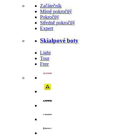
Začátečník
Mírně pokročilý
Pokročilý
Středně pokročilý
Expert
Skialpové boty
Light
Tour
Free