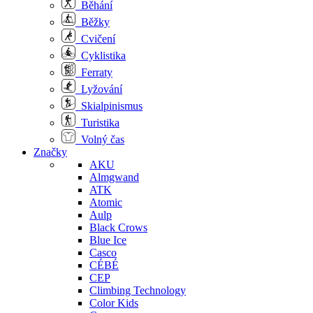
Běhání
Běžky
Cvičení
Cyklistika
Ferraty
Lyžování
Skialpinismus
Turistika
Volný čas
Značky
AKU
Almgwand
ATK
Atomic
Aulp
Black Crows
Blue Ice
Casco
CÉBÉ
CEP
Climbing Technology
Color Kids