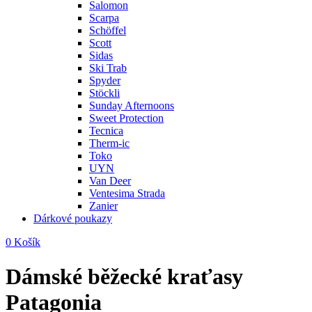
Salomon
Scarpa
Schöffel
Scott
Sidas
Ski Trab
Spyder
Stöckli
Sunday Afternoons
Sweet Protection
Tecnica
Therm-ic
Toko
UYN
Van Deer
Ventesima Strada
Zanier
Dárkové poukazy
0
Košík
Dámské běžecké kraťasy
Patagonia