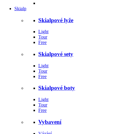
Skialp
Skialpové lyže
Light
Tour
Free
Skialpové sety
Light
Tour
Free
Skialpové boty
Light
Tour
Free
Vybavení
Vázání