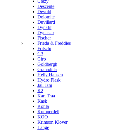
Crazy
Descente
Devold
Dolomite
Duvillard
Dynafit
Dynastar
Fischer
Frieda & Freddies
Fritschi
G3
Giro
Goldbergh
Granadilla
Helly Hansen
Hydro Flask
Jail Jam
K2
Kari Traa
Kask
Kohla
Komperdell
KOO
Krimson Klover
Lange