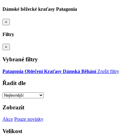
Dámské běžecké kraťasy Patagonia
×
Filtry
×
Vybrané filtry
Patagonia
Oblečení
Kraťasy
Dámská
Běhání
Zrušit filtry
Řadit dle
Zobrazit
Akce
Pouze novinky
Velikost