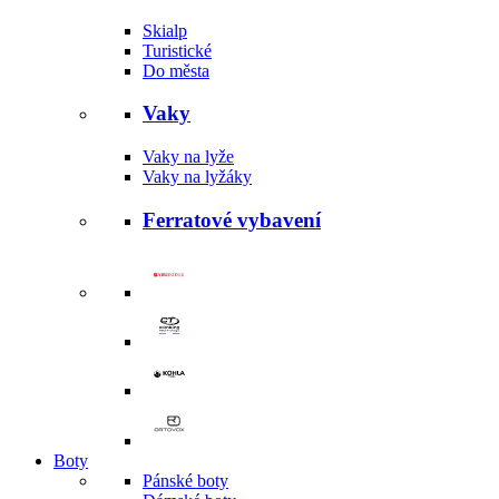
Skialp
Turistické
Do města
Vaky
Vaky na lyže
Vaky na lyžáky
Ferratové vybavení
Boty
Pánské boty