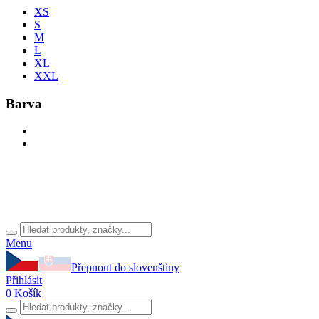
XS
S
M
L
XL
XXL
Barva
Menu
Přepnout do slovenštiny
Přihlásit
0
Košík