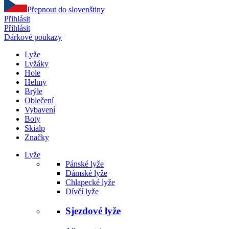
Přepnout do slovenštiny
Přihlásit
Přihlásit
Dárkové poukazy
Lyže
Lyžáky
Hole
Helmy
Brýle
Oblečení
Vybavení
Boty
Skialp
Značky
Lyže
Pánské lyže
Dámské lyže
Chlapecké lyže
Dívčí lyže
Sjezdové lyže