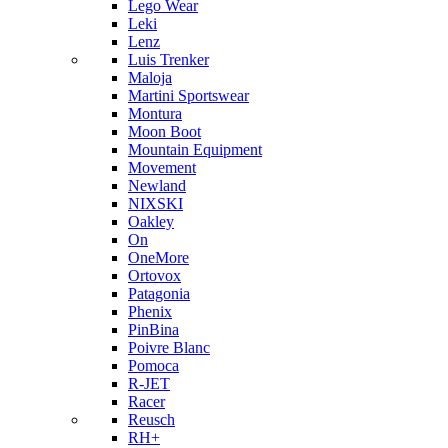
Lego Wear
Leki
Lenz
Luis Trenker
Maloja
Martini Sportswear
Montura
Moon Boot
Mountain Equipment
Movement
Newland
NIXSKI
Oakley
On
OneMore
Ortovox
Patagonia
Phenix
PinBina
Poivre Blanc
Pomoca
R-JET
Racer
Reusch
RH+