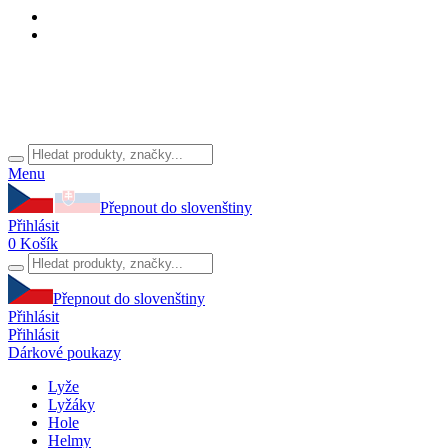
Menu
Přepnout do slovenštiny
Přihlásit
0
Košík
Přepnout do slovenštiny
Přihlásit
Přihlásit
Dárkové poukazy
Lyže
Lyžáky
Hole
Helmy