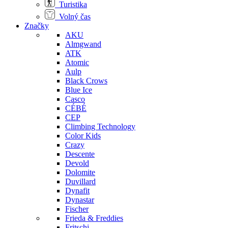
Turistika
Volný čas
Značky
AKU
Almgwand
ATK
Atomic
Aulp
Black Crows
Blue Ice
Casco
CÉBÉ
CEP
Climbing Technology
Color Kids
Crazy
Descente
Devold
Dolomite
Duvillard
Dynafit
Dynastar
Fischer
Frieda & Freddies
Fritschi