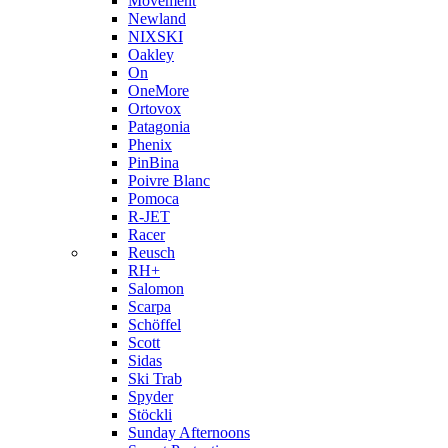
Movement
Newland
NIXSKI
Oakley
On
OneMore
Ortovox
Patagonia
Phenix
PinBina
Poivre Blanc
Pomoca
R-JET
Racer
Reusch
RH+
Salomon
Scarpa
Schöffel
Scott
Sidas
Ski Trab
Spyder
Stöckli
Sunday Afternoons