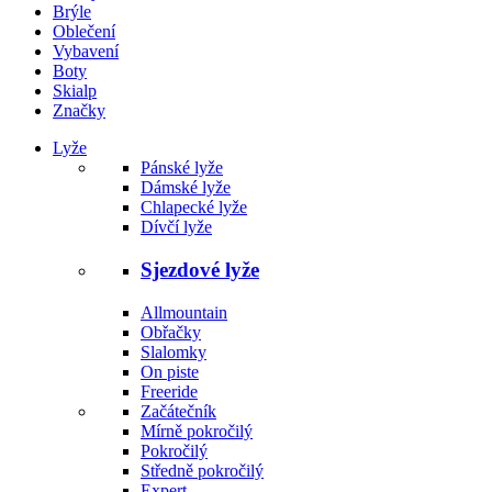
Brýle
Oblečení
Vybavení
Boty
Skialp
Značky
Lyže
Pánské lyže
Dámské lyže
Chlapecké lyže
Dívčí lyže
Sjezdové lyže
Allmountain
Obřačky
Slalomky
On piste
Freeride
Začátečník
Mírně pokročilý
Pokročilý
Středně pokročilý
Expert