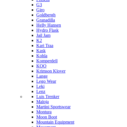
G3
Giro
Goldbergh
Granadilla
Helly Hansen
Hydro Flask
Jail Jam
K2
Kari Traa
Kask
Kohla
Komperdell
KOO
Krimson Klover
Lange
Lego Wear
Leki
Lenz
Luis Trenker
Maloja
Martini Sportswear
Montura
Moon Boot
Mountain Equipment