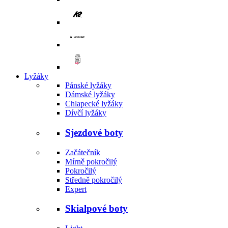
Lyžáky
Pánské lyžáky
Dámské lyžáky
Chlapecké lyžáky
Dívčí lyžáky
Sjezdové boty
Začátečník
Mírně pokročilý
Pokročilý
Středně pokročilý
Expert
Skialpové boty