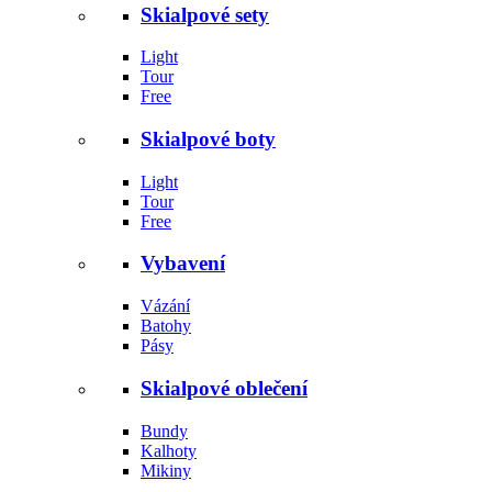
Skialpové sety
Light
Tour
Free
Skialpové boty
Light
Tour
Free
Vybavení
Vázání
Batohy
Pásy
Skialpové oblečení
Bundy
Kalhoty
Mikiny