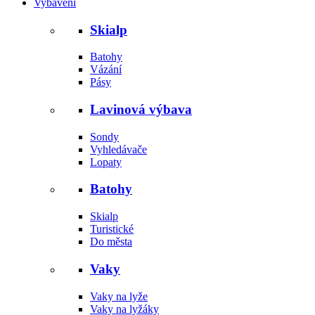
Vybavení
Skialp
Batohy
Vázání
Pásy
Lavinová výbava
Sondy
Vyhledávače
Lopaty
Batohy
Skialp
Turistické
Do města
Vaky
Vaky na lyže
Vaky na lyžáky