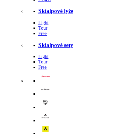
Skialpové lyže
Light
Tour
Free
Skialpové sety
Light
Tour
Free