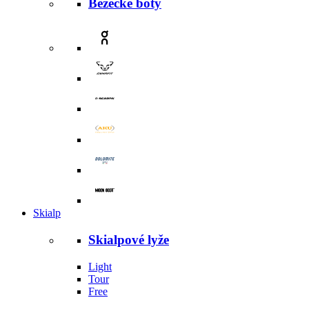
Běžecké boty
Skialp
Skialpové lyže
Light
Tour
Free