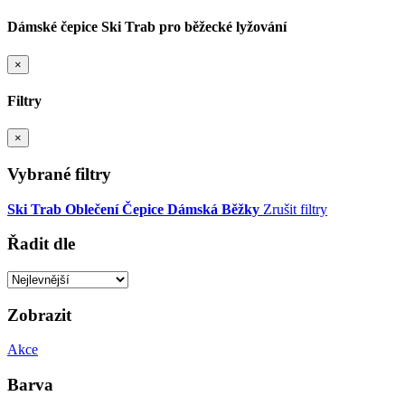
Dámské čepice Ski Trab pro běžecké lyžování
×
Filtry
×
Vybrané filtry
Ski Trab
Oblečení
Čepice
Dámská
Běžky
Zrušit filtry
Řadit dle
Zobrazit
Akce
Barva