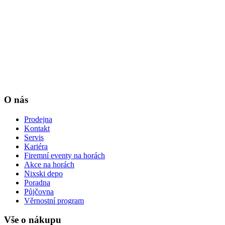
O nás
Prodejna
Kontakt
Servis
Kariéra
Firemní eventy na horách
Akce na horách
Nixski depo
Poradna
Půjčovna
Věrnostní program
Vše o nákupu