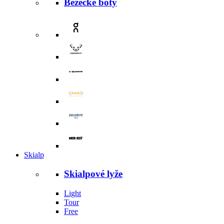
Běžecké boty
Skialp
Skialpové lyže
Light
Tour
Free