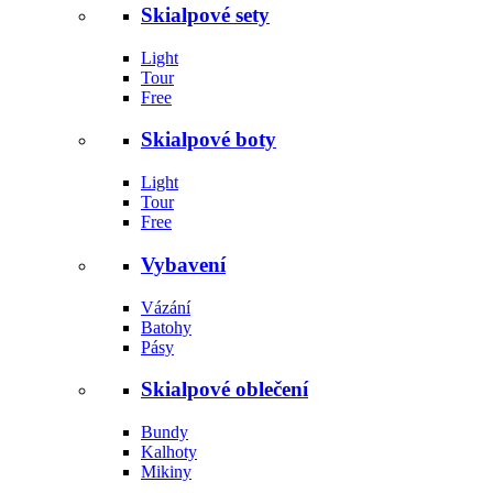
Skialpové sety
Light
Tour
Free
Skialpové boty
Light
Tour
Free
Vybavení
Vázání
Batohy
Pásy
Skialpové oblečení
Bundy
Kalhoty
Mikiny