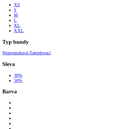
XS
S
M
L
XL
XXL
Typ bundy
Nepromokavá
Zateplovací
Sleva
30%
50%
Barva