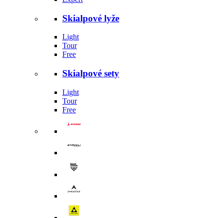
Skialpové lyže
Light
Tour
Free
Skialpové sety
Light
Tour
Free