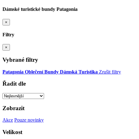
Dámské turistické bundy Patagonia
×
Filtry
×
Vybrané filtry
Patagonia
Oblečení
Bundy
Dámská
Turistika
Zrušit filtry
Řadit dle
Zobrazit
Akce
Pouze novinky
Velikost