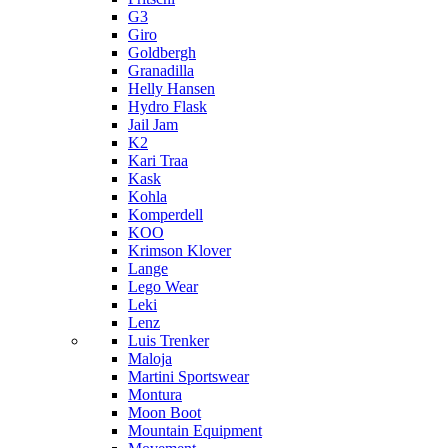
G3
Giro
Goldbergh
Granadilla
Helly Hansen
Hydro Flask
Jail Jam
K2
Kari Traa
Kask
Kohla
Komperdell
KOO
Krimson Klover
Lange
Lego Wear
Leki
Lenz
Luis Trenker
Maloja
Martini Sportswear
Montura
Moon Boot
Mountain Equipment