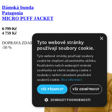
Dámská bunda
Patagonia
MICRO PUFF JACKET
6 799 Kč
4 759 Kč
×
Tyto webové stránky
DOPRAVA ZDARMA
používají soubory cookie.
-50 %
Tyto webové stránky používají soubory
cookie ke zlepšení uživatelského zážitku.
Používáním našich webových stránek
souhlasíte se všemi soubory cookie v
souladu s našimi zásadami používání
souborů cookie.
Více informací
VŠE PŘIJMOUT
VŠE ODMÍTNOUT
ZOBRAZIT PODROBNOSTI
NEZBYTNĚ NUTNÉ SOUBORY