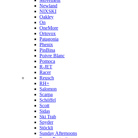
Movement
Newland
NIXSKI
Oakley
On
OneMore
Ortovox
Patagonia
Phenix
PinBina
Poivre Blanc
Pomoca
R-JET
Racer
Reusch
RH+
Salomon
Scarpa
Schöffel
Scott
Sidas
Ski Trab
Spyder
Stöckli
Sunday Afternoons