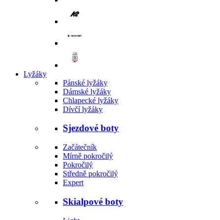
Lyžáky
Pánské lyžáky
Dámské lyžáky
Chlapecké lyžáky
Dívčí lyžáky
Sjezdové boty
Začátečník
Mírně pokročilý
Pokročilý
Středně pokročilý
Expert
Skialpové boty