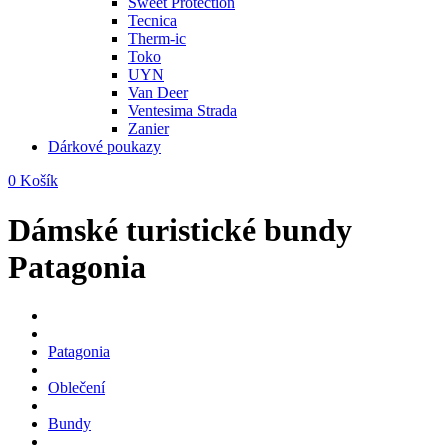
Sweet Protection
Tecnica
Therm-ic
Toko
UYN
Van Deer
Ventesima Strada
Zanier
Dárkové poukazy
0
Košík
Dámské turistické bundy
Patagonia
Patagonia
Oblečení
Bundy