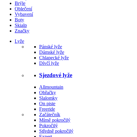
Brýle
Oblečení
Vybavení
Boty
Skialp
Značky
Lyže
Pánské lyže
Dámské lyže
Chlapecké lyže
Dívčí lyže
Sjezdové lyže
Allmountain
Obřačky
Slalomky
On piste
Freeride
Začátečník
Mírně pokročilý
Pokročilý
Středně pokročilý
Expert