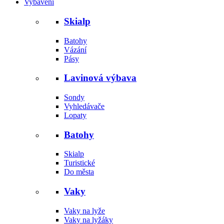
Vybavení
Skialp
Batohy
Vázání
Pásy
Lavinová výbava
Sondy
Vyhledávače
Lopaty
Batohy
Skialp
Turistické
Do města
Vaky
Vaky na lyže
Vaky na lyžáky