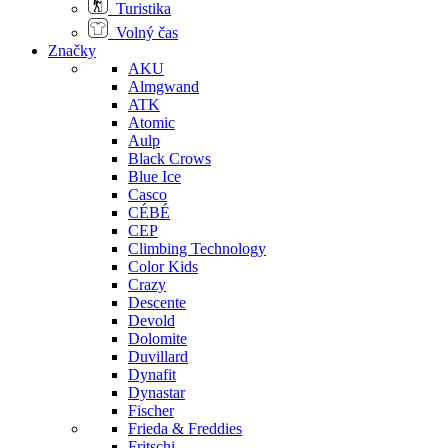
Turistika
Volný čas
Značky
AKU
Almgwand
ATK
Atomic
Aulp
Black Crows
Blue Ice
Casco
CÉBÉ
CEP
Climbing Technology
Color Kids
Crazy
Descente
Devold
Dolomite
Duvillard
Dynafit
Dynastar
Fischer
Frieda & Freddies
Fritschi