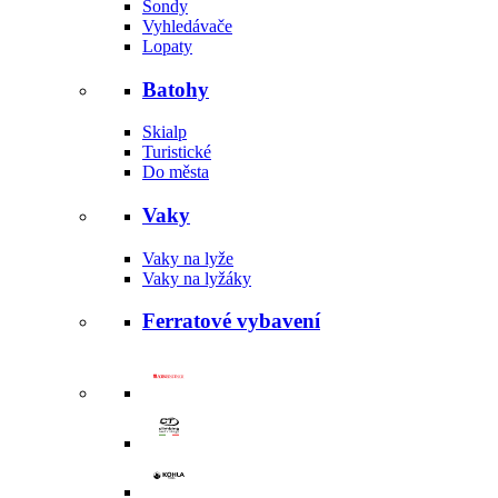
Sondy
Vyhledávače
Lopaty
Batohy
Skialp
Turistické
Do města
Vaky
Vaky na lyže
Vaky na lyžáky
Ferratové vybavení