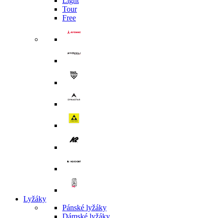
Light
Tour
Free
Lyžáky
Pánské lyžáky
Dámské lyžáky