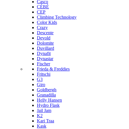
Casco
CÉBÉ
CEP
Climbing Technology
Color Kids
Crazy
Descente
Devold
Dolomite
Duvillard
Dynafit
Dynastar
Fischer
Frieda & Freddies
Fritschi
G3
Giro
Goldbergh
Granadilla
Helly Hansen
Hydro Flask
Jail Jam
K2
Kari Traa
Kask