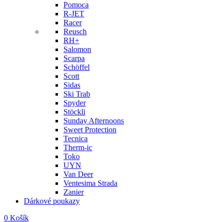
Pomoca
R-JET
Racer
Reusch
RH+
Salomon
Scarpa
Schöffel
Scott
Sidas
Ski Trab
Spyder
Stöckli
Sunday Afternoons
Sweet Protection
Tecnica
Therm-ic
Toko
UYN
Van Deer
Ventesima Strada
Zanier
Dárkové poukazy
0
Košík