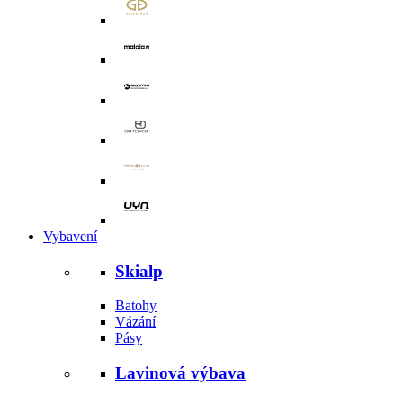
Vybavení
Skialp
Batohy
Vázání
Pásy
Lavinová výbava