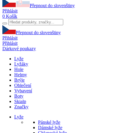
Přepnout do slovenštiny
Přihlásit
0
Košík
Přepnout do slovenštiny
Přihlásit
Přihlásit
Dárkové poukazy
Lyže
Lyžáky
Hole
Helmy
Brýle
Oblečení
Vybavení
Boty
Skialp
Značky
Lyže
Pánské lyže
Dámské lyže
Chlapecké lyže