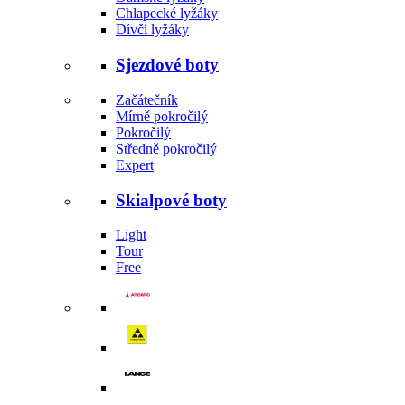
Chlapecké lyžáky
Dívčí lyžáky
Sjezdové boty
Začátečník
Mírně pokročilý
Pokročilý
Středně pokročilý
Expert
Skialpové boty
Light
Tour
Free