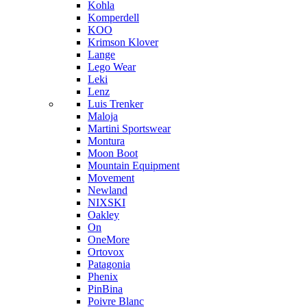
Kohla
Komperdell
KOO
Krimson Klover
Lange
Lego Wear
Leki
Lenz
Luis Trenker
Maloja
Martini Sportswear
Montura
Moon Boot
Mountain Equipment
Movement
Newland
NIXSKI
Oakley
On
OneMore
Ortovox
Patagonia
Phenix
PinBina
Poivre Blanc