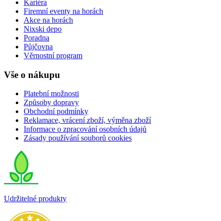
Kariéra
Firemní eventy na horách
Akce na horách
Nixski depo
Poradna
Půjčovna
Věrnostní program
Vše o nákupu
Platební možnosti
Způsoby dopravy
Obchodní podmínky
Reklamace, vrácení zboží, výměna zboží
Informace o zpracování osobních údajů
Zásady používání souborů cookies
Udržitelné produkty