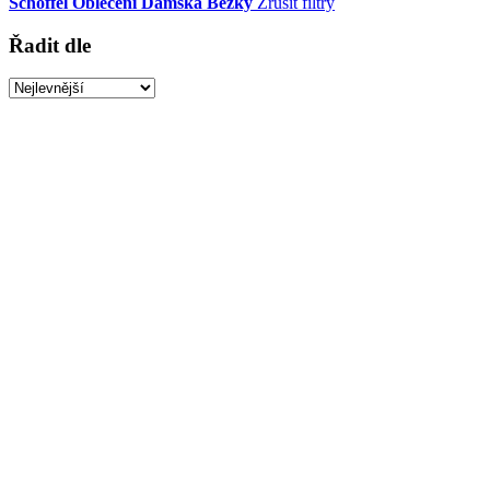
Schöffel
Oblečení
Dámská
Běžky
Zrušit filtry
Řadit dle