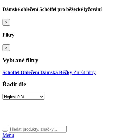
Dámské oblečení Schöffel pro běžecké lyžování
×
Filtry
×
Vybrané filtry
Schöffel
Oblečení
Dámská
Běžky
Zrušit filtry
Řadit dle
Menu