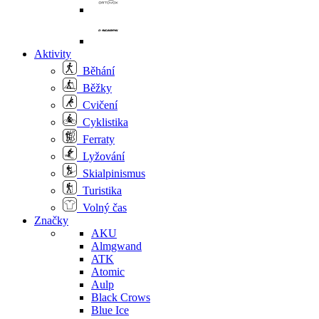
Aktivity
Běhání
Běžky
Cvičení
Cyklistika
Ferraty
Lyžování
Skialpinismus
Turistika
Volný čas
Značky
AKU
Almgwand
ATK
Atomic
Aulp
Black Crows
Blue Ice