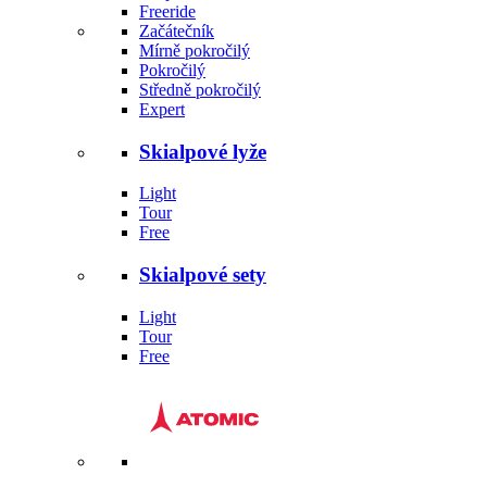
Freeride
Začátečník
Mírně pokročilý
Pokročilý
Středně pokročilý
Expert
Skialpové lyže
Light
Tour
Free
Skialpové sety
Light
Tour
Free