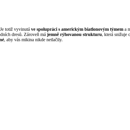
Je totiž vyvinutá
ve spolupráci s americkým biatlonovým týmem
a m
odních dresů. Zároveň má
jemně rýhovanou strukturu
, která snižuje
né
, aby vás mikina nikde netlačily.