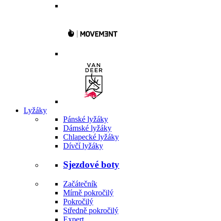
Lyžáky
Pánské lyžáky
Dámské lyžáky
Chlapecké lyžáky
Dívčí lyžáky
Sjezdové boty
Začátečník
Mírně pokročilý
Pokročilý
Středně pokročilý
Expert