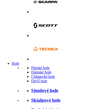
Hole
Pánské hole
Dámské hole
Chlapecké hole
Dívčí hole
Sjezdové hole
Skialpové hole