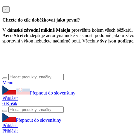
×
Chcete do cíle doběžkovat jako první?
V
dámské závodní mikině Maloja
prosvištíte kolem všech běžkařů. 
Aero Stretch
zlepšuje aerodynamické vlastnosti podobně jako u záv
sportovní výkon nebudete nadmírně potit. Všechny
švy jsou podlepe
Menu
Přepnout do slovenštiny
Přihlásit
0
Košík
Přepnout do slovenštiny
Přihlásit
Přihlásit