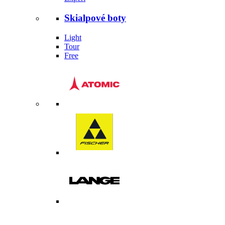
Skialpové boty
Light
Tour
Free