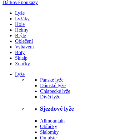
Dárkové poukazy
Lyže
Lyžáky
Hole
Helmy
Brýle
Oblečení
Vybavení
Boty
Skialp
Značky
Lyže
Pánské lyže
Dámské lyže
Chlapecké lyže
Dívčí lyže
Sjezdové lyže
Allmountain
Obřačky
Slalomky
On piste