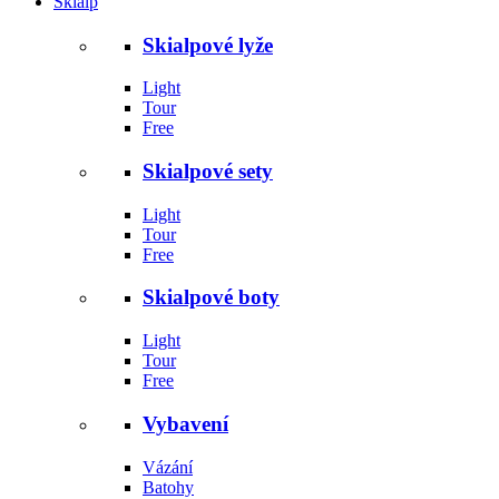
Skialp
Skialpové lyže
Light
Tour
Free
Skialpové sety
Light
Tour
Free
Skialpové boty
Light
Tour
Free
Vybavení
Vázání
Batohy