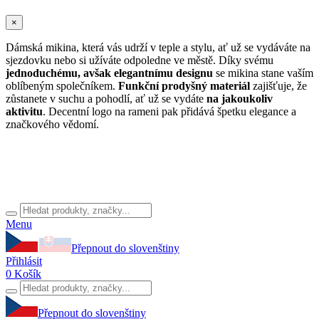
×
Dámská mikina, která vás udrží v teple a stylu, ať už se vydáváte na
sjezdovku nebo si užíváte odpoledne ve městě. Díky svému
jednoduchému, avšak elegantnímu designu
se mikina stane vaším
oblíbeným společníkem.
Funkční prodyšný materiál
zajišťuje, že
zůstanete v suchu a pohodlí, ať už se vydáte
na jakoukoliv
aktivitu
. Decentní logo na rameni pak přidává špetku elegance a
značkového vědomí.
Menu
Přepnout do slovenštiny
Přihlásit
0
Košík
Přepnout do slovenštiny