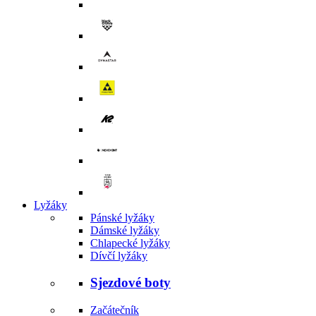
Lyžáky
Pánské lyžáky
Dámské lyžáky
Chlapecké lyžáky
Dívčí lyžáky
Sjezdové boty
Začátečník