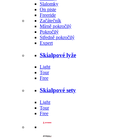
Slalomky
On piste
Freeride
Začátečník
Mírně pokročilý
Pokročilý
Středně pokročilý
Expert
Skialpové lyže
Light
Tour
Free
Skialpové sety
Light
Tour
Free