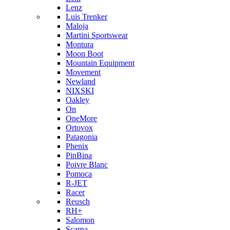
Lenz
Luis Trenker
Maloja
Martini Sportswear
Montura
Moon Boot
Mountain Equipment
Movement
Newland
NIXSKI
Oakley
On
OneMore
Ortovox
Patagonia
Phenix
PinBina
Poivre Blanc
Pomoca
R-JET
Racer
Reusch
RH+
Salomon
Scarpa