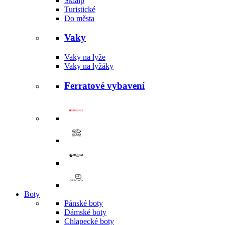
Skialp
Turistické
Do města
Vaky
Vaky na lyže
Vaky na lyžáky
Ferratové vybavení
Boty
Pánské boty
Dámské boty
Chlapecké boty