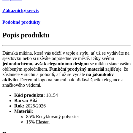
Zákaznický servis
Podobné produkty
Popis produktu
Dámská mikina, která vás udrží v teple a stylu, ať už se vydáváte na
sjezdovku nebo si užíváte odpoledne ve městě. Díky svému
jednoduchému, avšak elegantnímu designu
se mikina stane vaším
oblíbeným společníkem.
Funkční prodyšný materiál
zajišťuje, že
zůstanete v suchu a pohodlí, ať už se vydáte
na jakoukoliv
aktivitu
. Decentní logo na rameni pak přidává špetku elegance a
značkového vědomí.
Kód produktu:
18154
Barva:
Bílá
Rok:
2025/2026
Materiál:
85% Recyklovaný polyester
15% Elastan