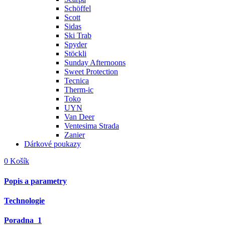
Schöffel
Scott
Sidas
Ski Trab
Spyder
Stöckli
Sunday Afternoons
Sweet Protection
Tecnica
Therm-ic
Toko
UYN
Van Deer
Ventesima Strada
Zanier
Dárkové poukazy
0
Košík
Popis a parametry
Technologie
Poradna
1