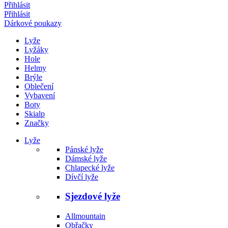
Přihlásit
Přihlásit
Dárkové poukazy
Lyže
Lyžáky
Hole
Helmy
Brýle
Oblečení
Vybavení
Boty
Skialp
Značky
Lyže
Pánské lyže
Dámské lyže
Chlapecké lyže
Dívčí lyže
Sjezdové lyže
Allmountain
Obřačky