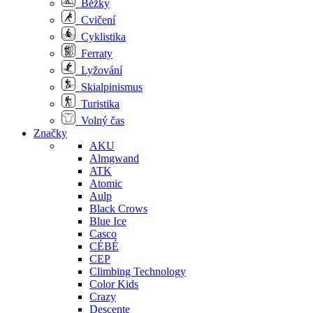
Běžky
Cvičení
Cyklistika
Ferraty
Lyžování
Skialpinismus
Turistika
Volný čas
Značky
AKU
Almgwand
ATK
Atomic
Aulp
Black Crows
Blue Ice
Casco
CÉBÉ
CEP
Climbing Technology
Color Kids
Crazy
Descente