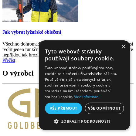
Jak vybrat lyžařské oblečení
Všechno dohromady – termoprádlo, mikina, bunda a kalhoty – musí
×
tvořit jeden funkční celek. A pak vám ani nevlídné dny na sjezdovce
Tyto webové stránky
nepřijdou tak hrozné.
používají soubory cookie.
Přečíst
Tyto webové stránky používají soubory
O výrobci
cookie ke zlepšení uživatelského zážitku.
Používáním našich webových stránek
souhlasíte se všemi soubory cookie v
souladu s našimi zásadami používání
souborů cookie.
Více informací
VŠE PŘIJMOUT
VŠE ODMÍTNOUT
ZOBRAZIT PODROBNOSTI
NEZBYTNĚ NUTNÉ SOUBORY