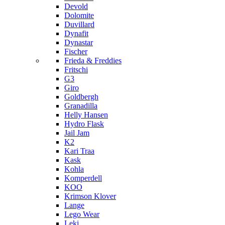
Devold
Dolomite
Duvillard
Dynafit
Dynastar
Fischer
Frieda & Freddies
Fritschi
G3
Giro
Goldbergh
Granadilla
Helly Hansen
Hydro Flask
Jail Jam
K2
Kari Traa
Kask
Kohla
Komperdell
KOO
Krimson Klover
Lange
Lego Wear
Leki