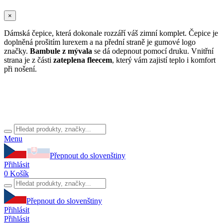
×
Dámská čepice, která dokonale rozzáří váš zimní komplet. Čepice je
doplněná prošitím lurexem a na přední straně je gumové logo
značky.
Bambule z mývala
se dá odepnout pomocí druku. Vnitřní
strana je z části
zateplena fleecem
, který vám zajistí teplo i komfort
při nošení.
Menu
Přepnout do slovenštiny
Přihlásit
0
Košík
Přepnout do slovenštiny
Přihlásit
Přihlásit