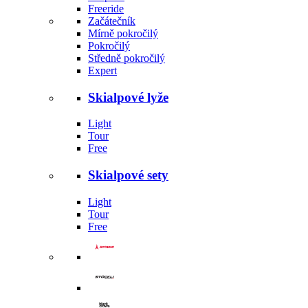
Freeride
Začátečník
Mírně pokročilý
Pokročilý
Středně pokročilý
Expert
Skialpové lyže
Light
Tour
Free
Skialpové sety
Light
Tour
Free