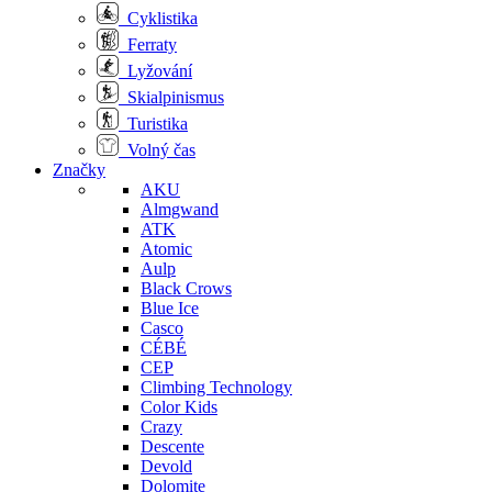
Cyklistika
Ferraty
Lyžování
Skialpinismus
Turistika
Volný čas
Značky
AKU
Almgwand
ATK
Atomic
Aulp
Black Crows
Blue Ice
Casco
CÉBÉ
CEP
Climbing Technology
Color Kids
Crazy
Descente
Devold
Dolomite