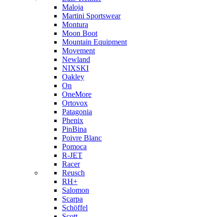
Maloja
Martini Sportswear
Montura
Moon Boot
Mountain Equipment
Movement
Newland
NIXSKI
Oakley
On
OneMore
Ortovox
Patagonia
Phenix
PinBina
Poivre Blanc
Pomoca
R-JET
Racer
Reusch
RH+
Salomon
Scarpa
Schöffel
Scott