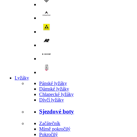
Lyžáky
Pánské lyžáky
Dámské lyžáky
Chlapecké lyžáky
Dívčí lyžáky
Sjezdové boty
Začátečník
Mírně pokročilý
Pokročilý