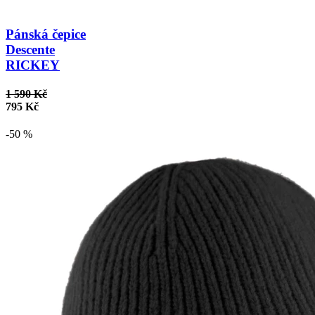
Pánská čepice
Descente
RICKEY
1 590 Kč
795 Kč
-50 %