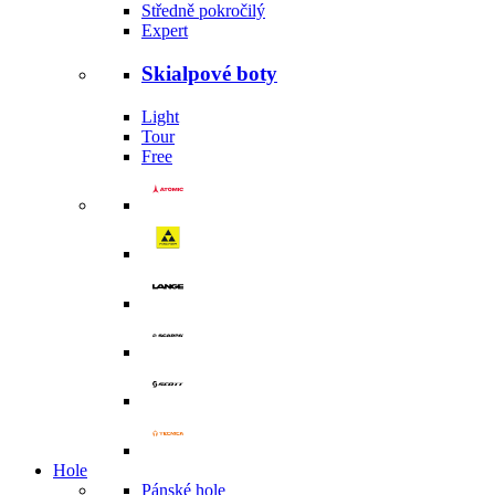
Středně pokročilý
Expert
Skialpové boty
Light
Tour
Free
Hole
Pánské hole