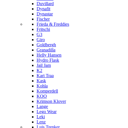
Duvillard
Dynafit
Dynastar
Fischer
Frieda & Freddies
Fritschi
G3
Giro
Goldbergh
Granadilla
Helly Hansen
Hydro Flask
Jail Jam
K2
Kari Traa
Kask
Kohla
Komperdell
KOO
Krimson Klover
Lange
Lego Wear
Leki
Lenz
Luis Trenker