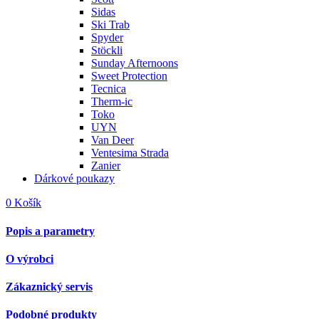
Sidas
Ski Trab
Spyder
Stöckli
Sunday Afternoons
Sweet Protection
Tecnica
Therm-ic
Toko
UYN
Van Deer
Ventesima Strada
Zanier
Dárkové poukazy
0
Košík
Popis a parametry
O výrobci
Zákaznický servis
Podobné produkty