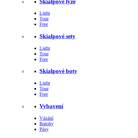
Skialpové lyže
Light
Tour
Free
Skialpové sety
Light
Tour
Free
Skialpové boty
Light
Tour
Free
Vybavení
Vázání
Batohy
Pásy