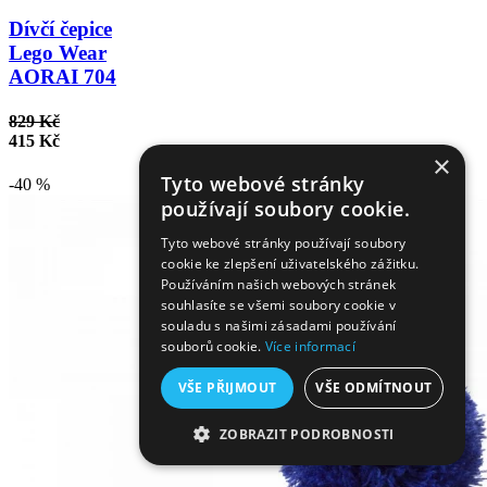
Dívčí čepice
Lego Wear
AORAI 704
829 Kč
415 Kč
×
Tyto webové stránky
-40 %
používají soubory cookie.
Tyto webové stránky používají soubory
cookie ke zlepšení uživatelského zážitku.
Používáním našich webových stránek
souhlasíte se všemi soubory cookie v
souladu s našimi zásadami používání
souborů cookie.
Více informací
VŠE PŘIJMOUT
VŠE ODMÍTNOUT
ZOBRAZIT PODROBNOSTI
NEZBYTNĚ NUTNÉ SOUBORY