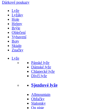
Dárkové poukazy
Lyže
Lyžáky
Hole
Helmy
Brýle
Oblečení
Vybavení
Boty
Skialp
Značky
Lyže
Pánské lyže
Dámské lyže
Chlapecké lyže
Dívčí lyže
Sjezdové lyže
Allmountain
Obřačky
Slalomky
On piste