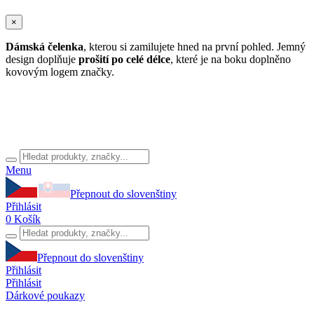
×
Dámská čelenka
, kterou si zamilujete hned na první pohled. Jemný
design doplňuje
prošití po celé délce
, které je na boku doplněno
kovovým logem značky.
Menu
Přepnout do slovenštiny
Přihlásit
0
Košík
Přepnout do slovenštiny
Přihlásit
Přihlásit
Dárkové poukazy