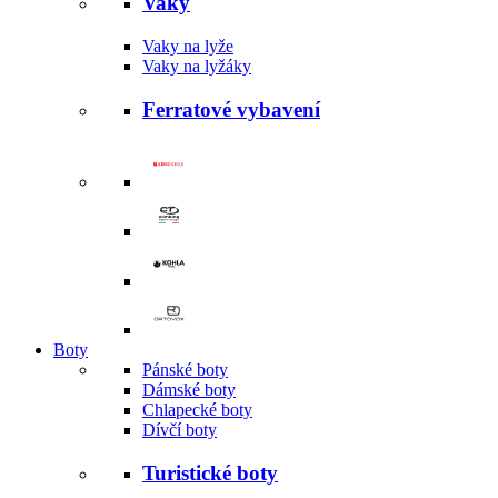
Vaky
Vaky na lyže
Vaky na lyžáky
Ferratové vybavení
Boty
Pánské boty
Dámské boty
Chlapecké boty
Dívčí boty
Turistické boty