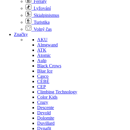
Ferraty
Lyžování
Skialpinismus
Turistika
Volný čas
Značky
AKU
Almgwand
ATK
Atomic
Aulp
Black Crows
Blue Ice
Casco
CÉBÉ
CEP
Climbing Technology
Color Kids
Crazy
Descente
Devold
Dolomite
Duvillard
Dynafit