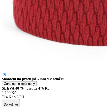
Skladem na prodejně - ihned k odběru
Garance nejlepší ceny
SLEVA
40
%
| ušetříte
476 Kč
1 190 Kč
714 Kč s DPH
Do košíku