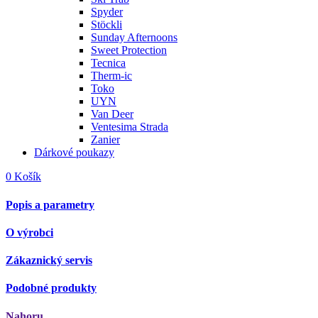
Spyder
Stöckli
Sunday Afternoons
Sweet Protection
Tecnica
Therm-ic
Toko
UYN
Van Deer
Ventesima Strada
Zanier
Dárkové poukazy
0
Košík
Popis a parametry
O výrobci
Zákaznický servis
Podobné produkty
Nahoru