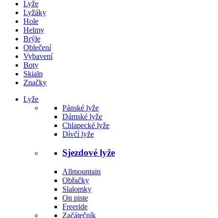
Lyže
Lyžáky
Hole
Helmy
Brýle
Oblečení
Vybavení
Boty
Skialp
Značky
Lyže
Pánské lyže
Dámské lyže
Chlapecké lyže
Dívčí lyže
Sjezdové lyže
Allmountain
Obřačky
Slalomky
On piste
Freeride
Začátečník