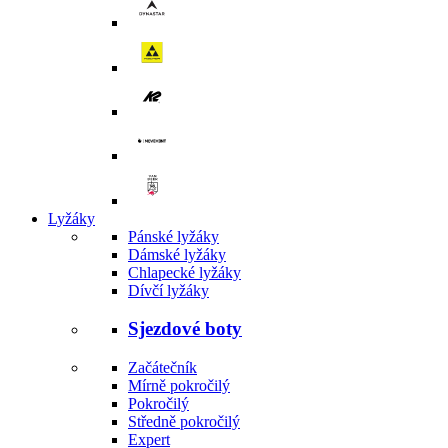
Lyžáky
Pánské lyžáky
Dámské lyžáky
Chlapecké lyžáky
Dívčí lyžáky
Sjezdové boty
Začátečník
Mírně pokročilý
Pokročilý
Středně pokročilý
Expert