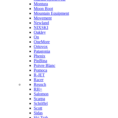
Montura
Moon Boot
Mountain Equipment
Movement
Newland
NIXSKI
Oakley
On
OneMore
Ortovox
Patagonia
Phenix
PinBina
Poivre Blanc
Pomoca
R-JET
Racer
Reusch
RH+
Salomon
Scarpa
Schöffel
Scott
Sidas
Ski Trab