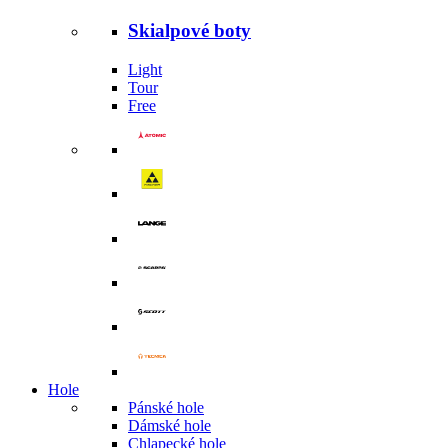
Skialpové boty
Light
Tour
Free
Hole
Pánské hole
Dámské hole
Chlapecké hole