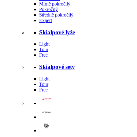
Mírně pokročilý
Pokročilý
Středně pokročilý
Expert
Skialpové lyže
Light
Tour
Free
Skialpové sety
Light
Tour
Free