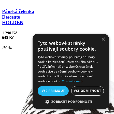
Pánská čelenka
Descente
HOLDEN
1 290 Kč
×
645 Kč
Tyto webové stránky
-50 %
používají soubory cookie.
Tyto webové stránky používají soubory
cookie ke zlepšení uživatelského zážitku.
Používáním našich webových stránek
souhlasíte se všemi soubory cookie v
souladu s našimi zásadami používání
souborů cookie.
Více informací
VŠE PŘIJMOUT
VŠE ODMÍTNOUT
ZOBRAZIT PODROBNOSTI
NEZBYTNĚ NUTNÉ SOUBORY