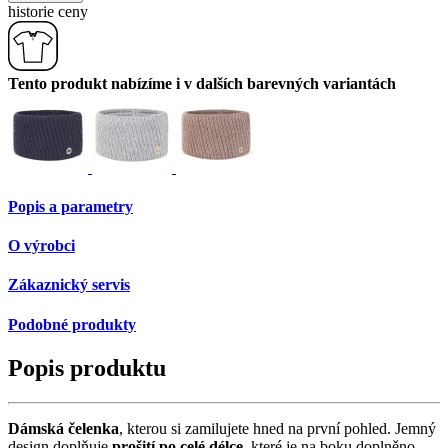
historie ceny
Tento produkt nabízíme i v dalších barevných variantách
Popis a parametry
O výrobci
Zákaznický servis
Podobné produkty
Popis produktu
Dámská čelenka
, kterou si zamilujete hned na první pohled. Jemný
design doplňuje
prošití po celé délce
, které je na boku doplněno