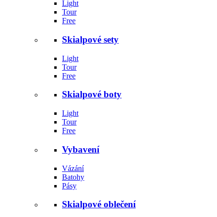
Light
Tour
Free
Skialpové sety
Light
Tour
Free
Skialpové boty
Light
Tour
Free
Vybavení
Vázání
Batohy
Pásy
Skialpové oblečení