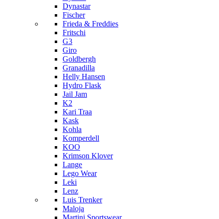
Dynastar
Fischer
Frieda & Freddies
Fritschi
G3
Giro
Goldbergh
Granadilla
Helly Hansen
Hydro Flask
Jail Jam
K2
Kari Traa
Kask
Kohla
Komperdell
KOO
Krimson Klover
Lange
Lego Wear
Leki
Lenz
Luis Trenker
Maloja
Martini Sportswear