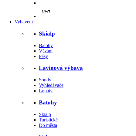
Vybavení
Skialp
Batohy
Vázání
Pásy
Lavinová výbava
Sondy
Vyhledávače
Lopaty
Batohy
Skialp
Turistické
Do města