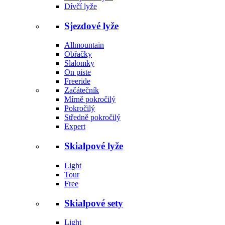
Dívčí lyže
Sjezdové lyže
Allmountain
Obřačky
Slalomky
On piste
Freeride
Začátečník
Mírně pokročilý
Pokročilý
Středně pokročilý
Expert
Skialpové lyže
Light
Tour
Free
Skialpové sety
Light