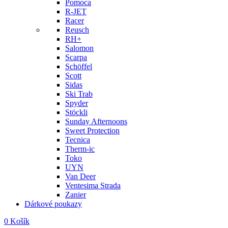
Pomoca
R-JET
Racer
Reusch
RH+
Salomon
Scarpa
Schöffel
Scott
Sidas
Ski Trab
Spyder
Stöckli
Sunday Afternoons
Sweet Protection
Tecnica
Therm-ic
Toko
UYN
Van Deer
Ventesima Strada
Zanier
Dárkové poukazy
0
Košík