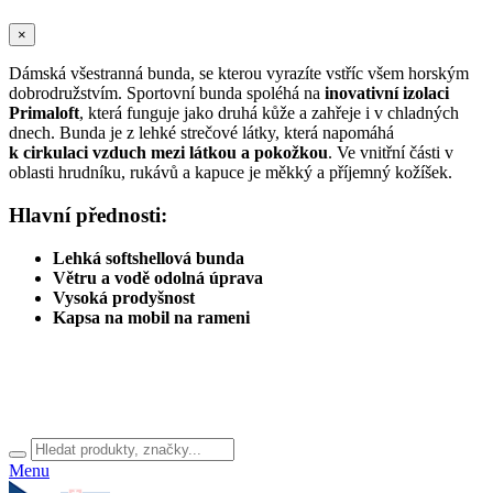
×
Dámská všestranná bunda, se kterou vyrazíte vstříc všem horským
dobrodružstvím. Sportovní bunda spoléhá na
inovativní izolaci
Primaloft
, která funguje jako druhá kůže a zahřeje i v chladných
dnech. Bunda je z lehké strečové látky, která napomáhá
k cirkulaci vzduch mezi látkou a pokožkou
. Ve vnitřní části v
oblasti hrudníku, rukávů a kapuce je měkký a příjemný kožíšek.
Hlavní přednosti:
Lehká softshellová bunda
Větru a vodě odolná úprava
Vysoká prodyšnost
Kapsa na mobil na rameni
Menu