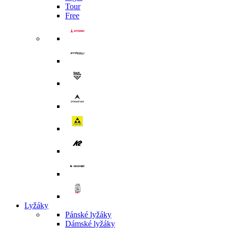
Tour
Free
Lyžáky
Pánské lyžáky
Dámské lyžáky