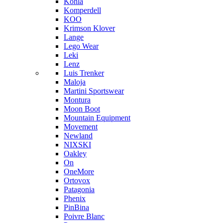
Kohla
Komperdell
KOO
Krimson Klover
Lange
Lego Wear
Leki
Lenz
Luis Trenker
Maloja
Martini Sportswear
Montura
Moon Boot
Mountain Equipment
Movement
Newland
NIXSKI
Oakley
On
OneMore
Ortovox
Patagonia
Phenix
PinBina
Poivre Blanc