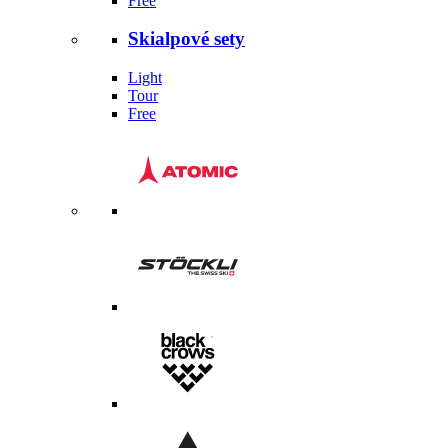
Free
Skialpové sety
Light
Tour
Free