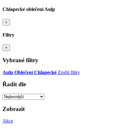
Chlapecké oblečení Aulp
×
Filtry
×
Vybrané filtry
Aulp
Oblečení
Chlapecké
Zrušit filtry
Řadit dle
Zobrazit
Akce