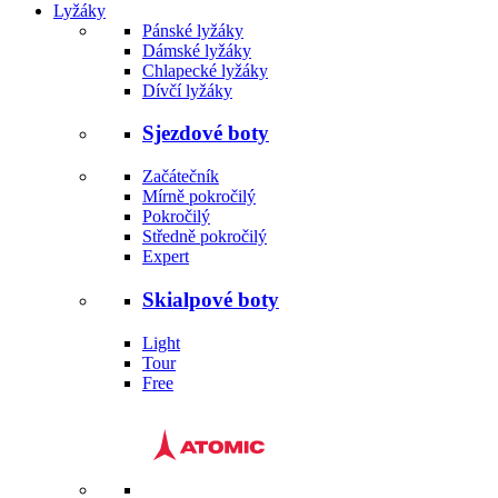
Lyžáky
Pánské lyžáky
Dámské lyžáky
Chlapecké lyžáky
Dívčí lyžáky
Sjezdové boty
Začátečník
Mírně pokročilý
Pokročilý
Středně pokročilý
Expert
Skialpové boty
Light
Tour
Free