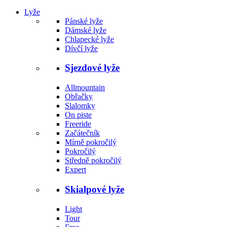
Lyže
Pánské lyže
Dámské lyže
Chlapecké lyže
Dívčí lyže
Sjezdové lyže
Allmountain
Obřačky
Slalomky
On piste
Freeride
Začátečník
Mírně pokročilý
Pokročilý
Středně pokročilý
Expert
Skialpové lyže
Light
Tour