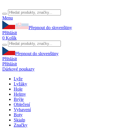
Menu
Přepnout do slovenštiny
Přihlásit
0
Košík
Přepnout do slovenštiny
Přihlásit
Přihlásit
Dárkové poukazy
Lyže
Lyžáky
Hole
Helmy
Brýle
Oblečení
Vybavení
Boty
Skialp
Značky