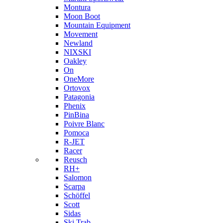
Montura
Moon Boot
Mountain Equipment
Movement
Newland
NIXSKI
Oakley
On
OneMore
Ortovox
Patagonia
Phenix
PinBina
Poivre Blanc
Pomoca
R-JET
Racer
Reusch
RH+
Salomon
Scarpa
Schöffel
Scott
Sidas
Ski Trab