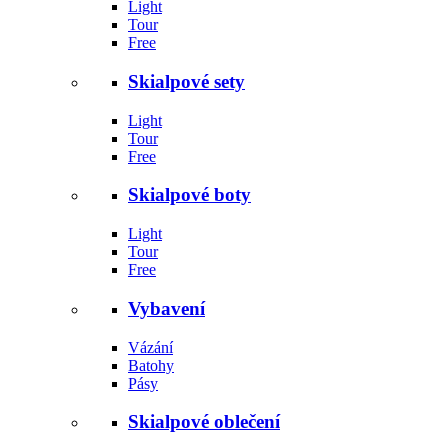
Light
Tour
Free
Skialpové sety
Light
Tour
Free
Skialpové boty
Light
Tour
Free
Vybavení
Vázání
Batohy
Pásy
Skialpové oblečení