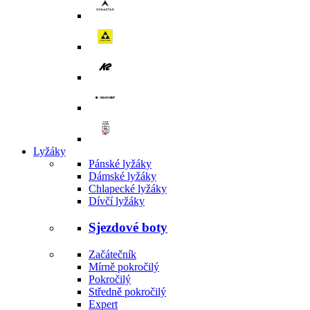
Lyžáky
Pánské lyžáky
Dámské lyžáky
Chlapecké lyžáky
Dívčí lyžáky
Sjezdové boty
Začátečník
Mírně pokročilý
Pokročilý
Středně pokročilý
Expert