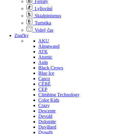
Ferraty
Lyžování
Skialpinismus
Turistika
Volný čas
Značky
AKU
Almgwand
ATK
Atomic
Aulp
Black Crows
Blue Ice
Casco
CÉBÉ
CEP
Climbing Technology
Color Kids
Crazy
Descente
Devold
Dolomite
Duvillard
Dynafit