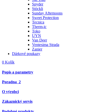
Spyder
Stöckli
Sunday Afternoons
Sweet Protection
Tecnica
Therm-ic
Toko
UYN
Van Deer
Ventesima Strada
Zanier
Dárkové poukazy
0
Košík
Popis a parametry
Poradna
2
O výrobci
Zákaznický servis
Podobné produkty