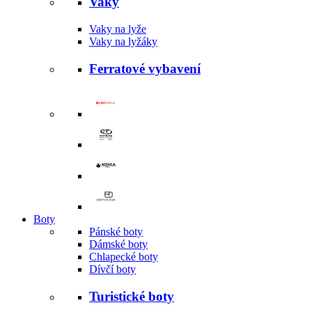
Vaky
Vaky na lyže
Vaky na lyžáky
Ferratové vybavení
Boty
Pánské boty
Dámské boty
Chlapecké boty
Dívčí boty
Turistické boty