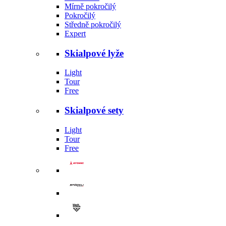
Mírně pokročilý
Pokročilý
Středně pokročilý
Expert
Skialpové lyže
Light
Tour
Free
Skialpové sety
Light
Tour
Free