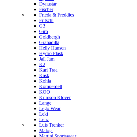
Dynastar
Fischer
Frieda & Freddies
Fritschi
G3
Giro
Goldbergh
Granadilla
Helly Hansen
Hydro Flask
Jail Jam
K2
Kari Traa
Kask
Kohla
Komperdell
KOO
Krimson Klover
Lange
Lego Wear
Leki
Lenz
Luis Trenker
Maloja
Martini Sportswear