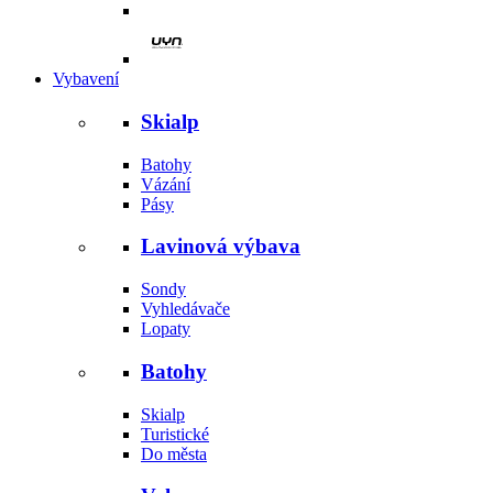
Vybavení
Skialp
Batohy
Vázání
Pásy
Lavinová výbava
Sondy
Vyhledávače
Lopaty
Batohy
Skialp
Turistické
Do města