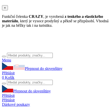
×
Funkční čelenka
CRAZY
, je vyrobená
z tenkého a elastického
materiálu
, který je vysoce prodyšný a pěkně se přizpůsobí. Vhodná
je jak na běžky tak i na turistiku.
Menu
Přepnout do slovenštiny
Přihlásit
0
Košík
Přepnout do slovenštiny
Přihlásit
Přihlásit
Dárkové poukazy