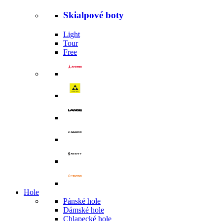
Skialpové boty
Light
Tour
Free
Hole
Pánské hole
Dámské hole
Chlapecké hole