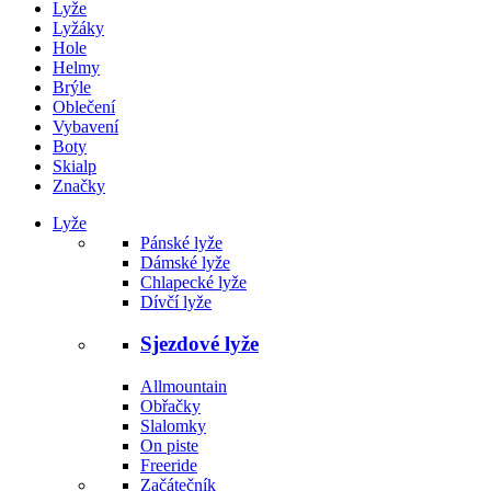
Lyže
Lyžáky
Hole
Helmy
Brýle
Oblečení
Vybavení
Boty
Skialp
Značky
Lyže
Pánské lyže
Dámské lyže
Chlapecké lyže
Dívčí lyže
Sjezdové lyže
Allmountain
Obřačky
Slalomky
On piste
Freeride
Začátečník