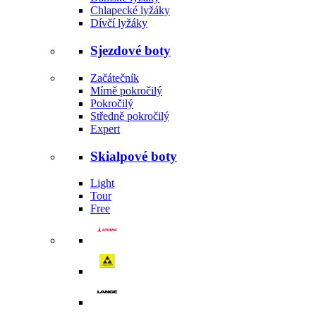
Chlapecké lyžáky
Dívčí lyžáky
Sjezdové boty
Začátečník
Mírně pokročilý
Pokročilý
Středně pokročilý
Expert
Skialpové boty
Light
Tour
Free