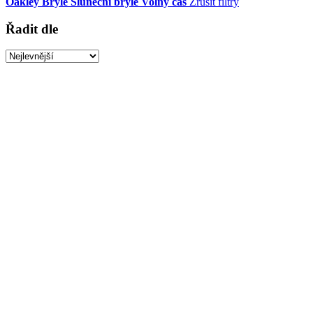
Oakley
Brýle
Sluneční brýle
Volný čas
Zrušit filtry
Řadit dle