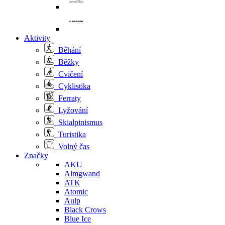
Aktivity
Běhání
Běžky
Cvičení
Cyklistika
Ferraty
Lyžování
Skialpinismus
Turistika
Volný čas
Značky
AKU
Almgwand
ATK
Atomic
Aulp
Black Crows
Blue Ice