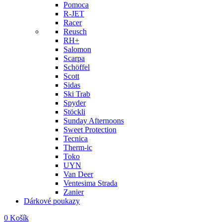
Pomoca
R-JET
Racer
Reusch
RH+
Salomon
Scarpa
Schöffel
Scott
Sidas
Ski Trab
Spyder
Stöckli
Sunday Afternoons
Sweet Protection
Tecnica
Therm-ic
Toko
UYN
Van Deer
Ventesima Strada
Zanier
Dárkové poukazy
0
Košík