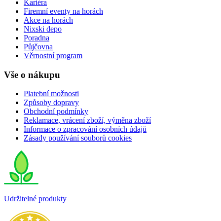
Kariéra
Firemní eventy na horách
Akce na horách
Nixski depo
Poradna
Půjčovna
Věrnostní program
Vše o nákupu
Platební možnosti
Způsoby dopravy
Obchodní podmínky
Reklamace, vrácení zboží, výměna zboží
Informace o zpracování osobních údajů
Zásady používání souborů cookies
Udržitelné produkty