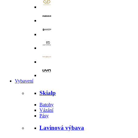
Vybavení
Skialp
Batohy
Vázání
Pásy
Lavinová výbava