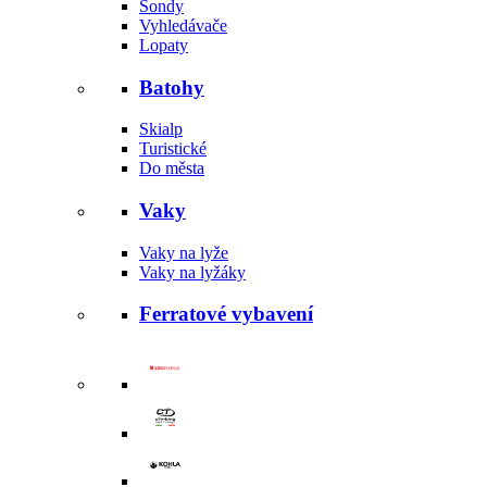
Sondy
Vyhledávače
Lopaty
Batohy
Skialp
Turistické
Do města
Vaky
Vaky na lyže
Vaky na lyžáky
Ferratové vybavení