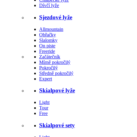
Dívčí lyže
Sjezdové lyže
Allmountain
Obřačky
Slalomky
On piste
Freeride
Začátečník
Mírně pokročilý
Pokročilý
Středně pokročilý
Expert
Skialpové lyže
Light
Tour
Free
Skialpové sety