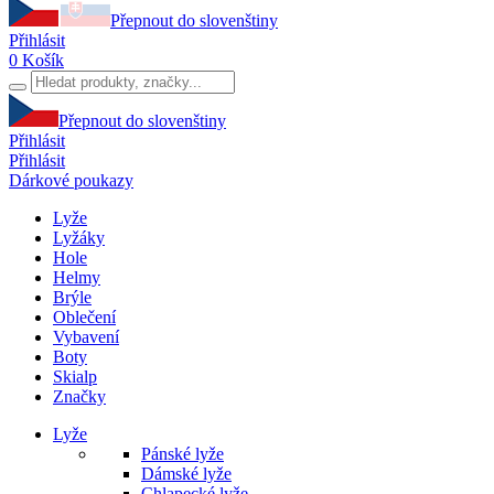
Přepnout do slovenštiny
Přihlásit
0
Košík
Přepnout do slovenštiny
Přihlásit
Přihlásit
Dárkové poukazy
Lyže
Lyžáky
Hole
Helmy
Brýle
Oblečení
Vybavení
Boty
Skialp
Značky
Lyže
Pánské lyže
Dámské lyže
Chlapecké lyže