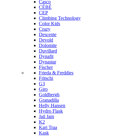
Casco
CÉBÉ
CEP
Climbing Technology
Color Kids
Crazy
Descente
Devold
Dolomite
Duvillard
Dynafit
Dynastar
Fischer
Frieda & Freddies
Fritschi
G3
Giro
Goldbergh
Granadilla
Helly Hansen
Hydro Flask
Jail Jam
K2
Kari Traa
Kask