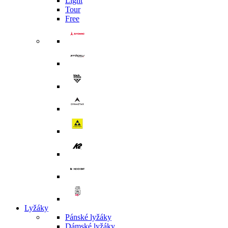
Light
Tour
Free
Lyžáky
Pánské lyžáky
Dámské lyžáky