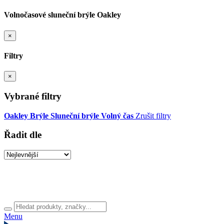
Volnočasové sluneční brýle Oakley
×
Filtry
×
Vybrané filtry
Oakley
Brýle
Sluneční brýle
Volný čas
Zrušit filtry
Řadit dle
Menu