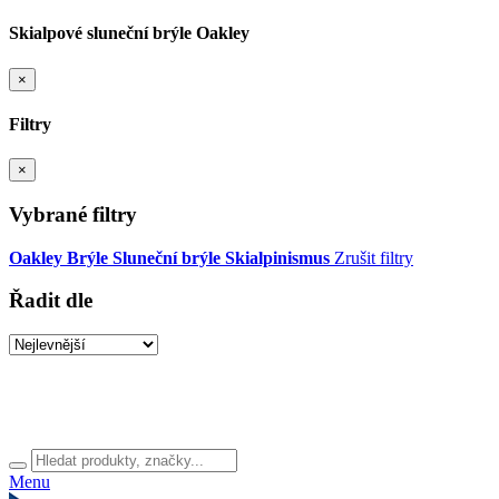
Skialpové sluneční brýle Oakley
×
Filtry
×
Vybrané filtry
Oakley
Brýle
Sluneční brýle
Skialpinismus
Zrušit filtry
Řadit dle
Menu