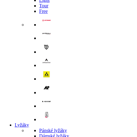
Light
Tour
Free
Lyžáky
Pánské lyžáky
Dámské lyžáky