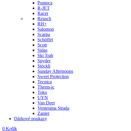
Pomoca
R-JET
Racer
Reusch
RH+
Salomon
Scarpa
Schöffel
Scott
Sidas
Ski Trab
Spyder
Stöckli
Sunday Afternoons
Sweet Protection
Tecnica
Therm-ic
Toko
UYN
Van Deer
Ventesima Strada
Zanier
Dárkové poukazy
0
Košík