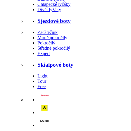
Chlapecké lyžáky
Dívčí lyžáky
Sjezdové boty
Začátečník
Mírně pokročilý
Pokročilý
Středně pokročilý
Expert
Skialpové boty
Light
Tour
Free