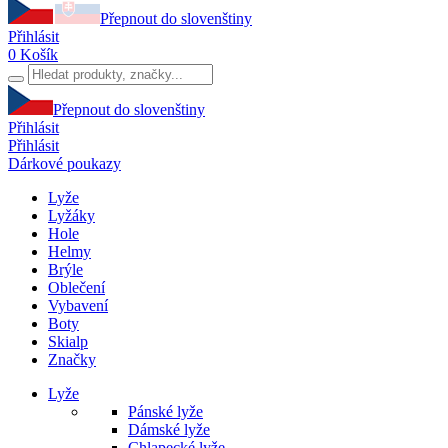
Přepnout do slovenštiny
Přihlásit
0
Košík
Přepnout do slovenštiny
Přihlásit
Přihlásit
Dárkové poukazy
Lyže
Lyžáky
Hole
Helmy
Brýle
Oblečení
Vybavení
Boty
Skialp
Značky
Lyže
Pánské lyže
Dámské lyže
Chlapecké lyže