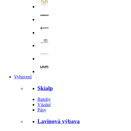
Vybavení
Skialp
Batohy
Vázání
Pásy
Lavinová výbava