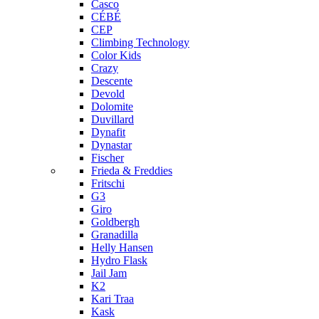
Casco
CÉBÉ
CEP
Climbing Technology
Color Kids
Crazy
Descente
Devold
Dolomite
Duvillard
Dynafit
Dynastar
Fischer
Frieda & Freddies
Fritschi
G3
Giro
Goldbergh
Granadilla
Helly Hansen
Hydro Flask
Jail Jam
K2
Kari Traa
Kask