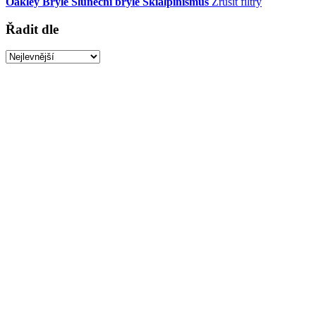
Oakley
Brýle
Sluneční brýle
Skialpinismus
Zrušit filtry
Řadit dle