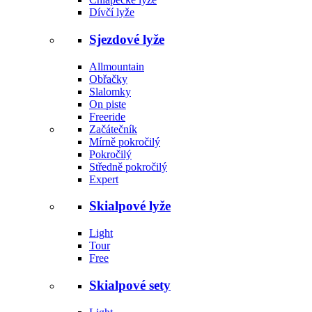
Dívčí lyže
Sjezdové lyže
Allmountain
Obřačky
Slalomky
On piste
Freeride
Začátečník
Mírně pokročilý
Pokročilý
Středně pokročilý
Expert
Skialpové lyže
Light
Tour
Free
Skialpové sety