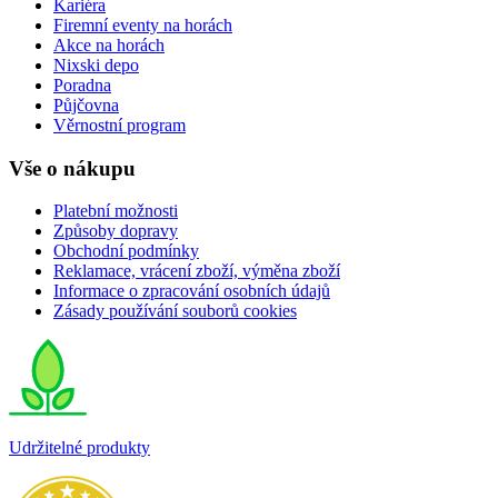
Kariéra
Firemní eventy na horách
Akce na horách
Nixski depo
Poradna
Půjčovna
Věrnostní program
Vše o nákupu
Platební možnosti
Způsoby dopravy
Obchodní podmínky
Reklamace, vrácení zboží, výměna zboží
Informace o zpracování osobních údajů
Zásady používání souborů cookies
Udržitelné produkty