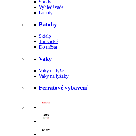
Sondy
Vyhledávače
Lopaty
Batohy
Skialp
Turistické
Do města
Vaky
Vaky na lyže
Vaky na lyžáky
Ferratové vybavení