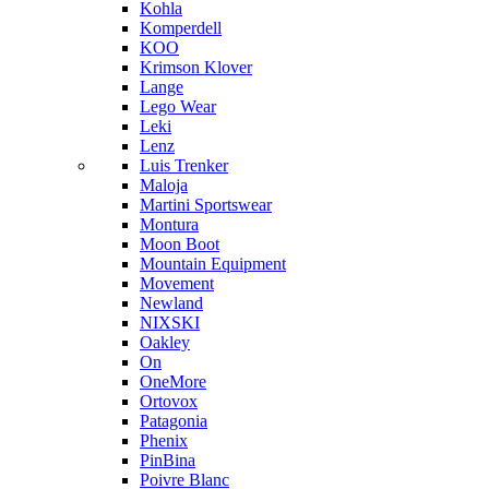
Kohla
Komperdell
KOO
Krimson Klover
Lange
Lego Wear
Leki
Lenz
Luis Trenker
Maloja
Martini Sportswear
Montura
Moon Boot
Mountain Equipment
Movement
Newland
NIXSKI
Oakley
On
OneMore
Ortovox
Patagonia
Phenix
PinBina
Poivre Blanc