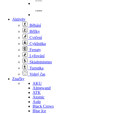
Aktivity
Běhání
Běžky
Cvičení
Cyklistika
Ferraty
Lyžování
Skialpinismus
Turistika
Volný čas
Značky
AKU
Almgwand
ATK
Atomic
Aulp
Black Crows
Blue Ice